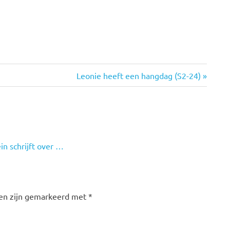
Volgende
Leonie heeft een hangdag (S2-24)
bericht:
in schrijft over …
den zijn gemarkeerd met
*