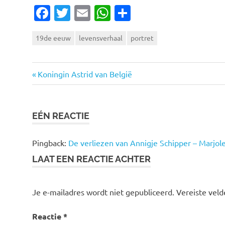
Facebook
Twitter
Email
WhatsApp
Delen
19de eeuw
levensverhaal
portret
Vorige
Bericht
Koningin Astrid van België
bericht:
navigatie
EÉN REACTIE
Pingback:
De verliezen van Annigje Schipper – Marjole
LAAT EEN REACTIE ACHTER
Je e-mailadres wordt niet gepubliceerd.
Vereiste vel
Reactie
*