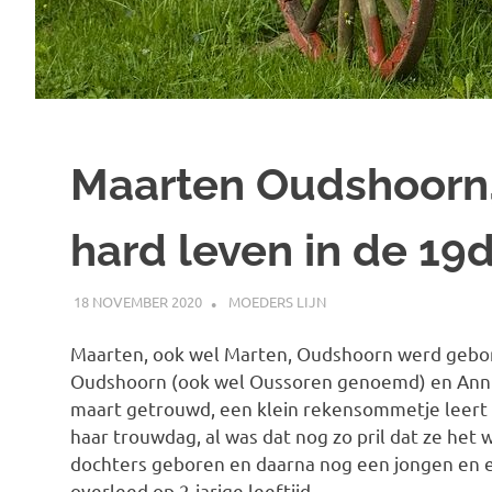
Maarten Oudshoorn,
hard leven in de 1
18 NOVEMBER 2020
MARJOLEIN
MOEDERS LIJN
Maarten, ook wel Marten, Oudshoorn werd gebor
Oudshoorn (ook wel Oussoren genoemd) en Annigj
maart getrouwd, een klein rekensommetje leert 
haar trouwdag, al was dat nog zo pril dat ze het 
dochters geboren en daarna nog een jongen en e
overleed op 2-jarige leeftijd.