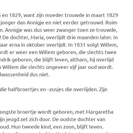
6 en 1829, want zijn moeder trouwde in maart 1829
jf jonger dan Annigje en niet eerder getrouwd. Ruim
n. Annigje was dus weer zwanger toen ze trouwde,
De dochter, Maria, overlijdt drie maanden later. In
ar erna in oktober overlijdt. In 1831 volgt Willem,
wordt er weer een Willem geboren, die slechts twee
k geboren, die blijft leven, althans, hij overlijd
n Willem die slechts ongeveer vijf jaar oud wordt.
olwassenheid dus niet.
die halfbroertjes en –zusjes die overlijden. Zijn
n jongste broertje wordt geboren, met Margaretha
jn jeugd zet zich door. De oudste dochter van
ud. Hun tweede kind, een zoon, blijft leven.