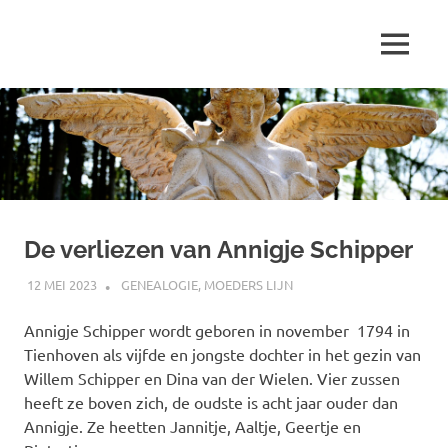
Ga
naar
MENU
de
Marjolein
inhoud
schrijft
over
…
De verliezen van Annigje Schipper
12 MEI 2023
MARJOLEIN
GENEALOGIE
,
MOEDERS LIJN
Annigje Schipper wordt geboren in november 1794 in
Tienhoven als vijfde en jongste dochter in het gezin van
Willem Schipper en Dina van der Wielen. Vier zussen
heeft ze boven zich, de oudste is acht jaar ouder dan
Annigje. Ze heetten Jannitje, Aaltje, Geertje en