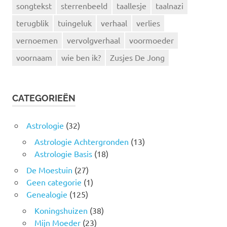
songtekst
sterrenbeeld
taallesje
taalnazi
terugblik
tuingeluk
verhaal
verlies
vernoemen
vervolgverhaal
voormoeder
voornaam
wie ben ik?
Zusjes De Jong
CATEGORIEËN
Astrologie
(32)
Astrologie Achtergronden
(13)
Astrologie Basis
(18)
De Moestuin
(27)
Geen categorie
(1)
Genealogie
(125)
Koningshuizen
(38)
Mijn Moeder
(23)