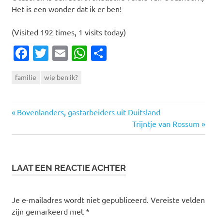
Het is een wonder dat ik er ben!
(Visited 192 times, 1 visits today)
Facebook
Twitter
Email
WhatsApp
Delen
familie
wie ben ik?
Vorige
Bericht
Bovenlanders, gastarbeiders uit Duitsland
bericht:
Volgende
Trijntje van Rossum
navigatie
bericht:
LAAT EEN REACTIE ACHTER
Je e-mailadres wordt niet gepubliceerd.
Vereiste velden
zijn gemarkeerd met
*