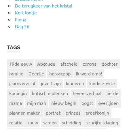
De terugkeer van het kristal
Kort lontje
Fiona
Dag 26
TAGS
19de eeuw
Abcoude
afscheid
corona
dochter
familie
Geertje
horoscoop
Ik word oma!
jaaroverzicht
jezelf zijn
kinderen
kinderziekte
koningin
kritisch nadenken
levensverhaal
liefde
mama
mijn man
nieuw begin
oogst
overlijden
plannen maken
portret
prinses
proefkonijn
relatie
rouw
samen
scheiding
schrijfuitdaging