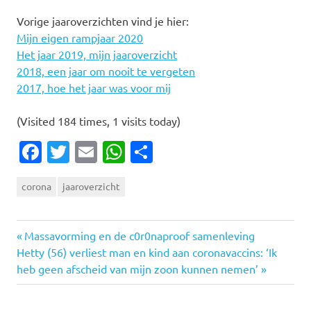
Vorige jaaroverzichten vind je hier:
Mijn eigen rampjaar 2020
Het jaar 2019, mijn jaaroverzicht
2018, een jaar om nooit te vergeten
2017, hoe het jaar was voor mij
(Visited 184 times, 1 visits today)
Facebook
Twitter
Email
WhatsApp
Delen
corona
jaaroverzicht
Vorige
Bericht
Massavorming en de c0r0naproof samenleving
Volgende
bericht:
Hetty (56) verliest man en kind aan coronavaccins: ‘Ik
navigatie
bericht:
heb geen afscheid van mijn zoon kunnen nemen’