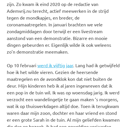
zijn. Zo kwam ik eind 2020 op de redactie van
Ademvrij.nu terecht, actief meewerken in de strijd
tegen de mondkapjes, en breder, de
coronamaatregelen. In januari brachten we vele
zondagmiddagen door terwijl er een livestream
aanstond van een demonstratie. Bizarre en mooie
dingen gebeurden er. Eigenlijk wilde ik ook weleens
zo’n demonstratie meemaken.
Op 10 februari
werd ik vijftig jaar
. Lang had ik getwijfeld
hoe ik het wilde vieren. Gezien de heersende
maatregelen en de avondklok kon dat niet buiten de
deur. Mijn kinderen heb ik al jaren ingewreven dat ik
een pop in de tuin wil. Ik was op woensdag jarig. Ik werd
verzocht een wandelingetje te gaan maken ’s morgens,
wat ik op thuiswerkdagen altijd doe. Toen ik terugkwam
waren daar mijn zoon, dochter en haar vriend en stond
er een grote Sarah in de tuin. Al mijn geliefden kwamen
die dag op bezoek, ik had een geweldige verjaardag.