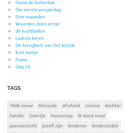
Fiona de buitenkat
Die eerste verjaardag
Drie maanden
Woorden doen ertoe
de luchtballon
Laatste keren
De terugkeer van het kristal
Kort lontje
Fiona
Dag 26
TAGS
19de eeuw
Abcoude
afscheid
corona
dochter
familie
Geertje
horoscoop
Ik word oma!
jaaroverzicht
jezelf zijn
kinderen
kinderziekte