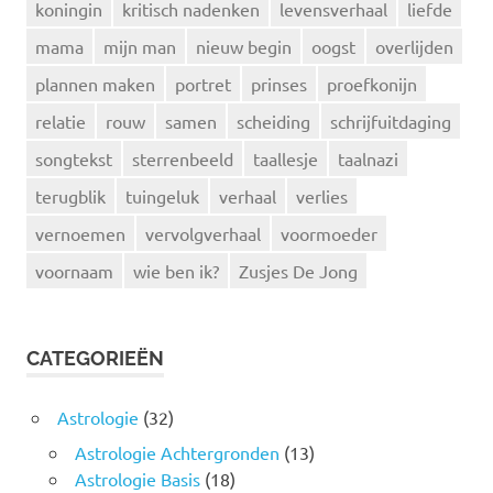
koningin
kritisch nadenken
levensverhaal
liefde
mama
mijn man
nieuw begin
oogst
overlijden
plannen maken
portret
prinses
proefkonijn
relatie
rouw
samen
scheiding
schrijfuitdaging
songtekst
sterrenbeeld
taallesje
taalnazi
terugblik
tuingeluk
verhaal
verlies
vernoemen
vervolgverhaal
voormoeder
voornaam
wie ben ik?
Zusjes De Jong
CATEGORIEËN
Astrologie
(32)
Astrologie Achtergronden
(13)
Astrologie Basis
(18)