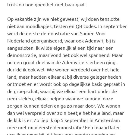
trots op hoe goed het met haar gaat.
Op vakantie zijn we niet geweest, wij doen tenslotte
niet aan mondkapjes, testen en QR codes. In september
werd de eerste demonstratie van Samen Voor
Nederland georganiseerd, waar ook Ademvrij bij is
aangesloten. Ik wilde eigenlijk al een tijd naar een
demonstratie, maar vond het ook wel spannend. Maar
nu een groot deel van de Ademvrijers erheen ging,
durfde ik ook wel. We wonen verdeeld over het hele
land, maar hadden elkaar al bij diverse gelegenheden
ontmoet en er wordt ook op dagelijkse basis gepraat in
de groepschat, waarbij we elkaar een hart onder de
riem steken, elkaar helpen waar we kunnen, onze
zorgen kunnen delen en ga zo maar door. We wonen
dan wel verspreid over zo’n beetje het hele land, maar
de klik is er! Zo liep ik op 5 september in Amsterdam
mee met mijn eerste demonstratie! Een maand later
was ik er weer bij, dit keer met goede vrienden en