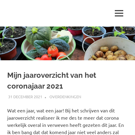
Ga
naar
MENU
de
Marjolein
inhoud
schrijft
over
…
Mijn jaaroverzicht van het
coronajaar 2021
31 DECEMBER 2021
MARJOLEIN
OVERDENKINGEN
Wat een jaar, wat een jaar! Bij het schrijven van dit
jaaroverzicht realiseer ik me des te meer dat corona
werkelijk overal in verweven heeft gezeten dit jaar. En
ik ben bang dat dat komend jaar niet veel anders zal