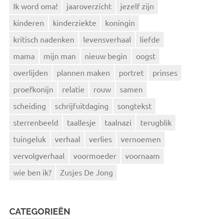
Ik word oma!
jaaroverzicht
jezelf zijn
kinderen
kinderziekte
koningin
kritisch nadenken
levensverhaal
liefde
mama
mijn man
nieuw begin
oogst
overlijden
plannen maken
portret
prinses
proefkonijn
relatie
rouw
samen
scheiding
schrijfuitdaging
songtekst
sterrenbeeld
taallesje
taalnazi
terugblik
tuingeluk
verhaal
verlies
vernoemen
vervolgverhaal
voormoeder
voornaam
wie ben ik?
Zusjes De Jong
CATEGORIEËN