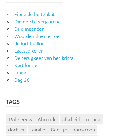
Fiona de buitenkat
Die eerste verjaardag
Drie maanden
Woorden doen ertoe
de luchtballon
Laatste keren
De terugkeer van het kristal
Kort lontje
Fiona
Dag 26
TAGS
19de eeuw
Abcoude
afscheid
corona
dochter
familie
Geertje
horoscoop