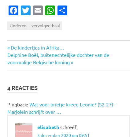
Facebook
Twitter
Email
WhatsApp
Delen
kinderen
vervolgverhaal
Vorige
Bericht
De kindertjes in Afrika…
Volgende
bericht:
Delphine Boël, buitenechtelijke dochter van de
navigatie
bericht:
voormalige Belgische koning
4 REACTIES
Pingback:
Wat voor briefje kreeg Leonie? (S2-27) –
Marjolein schrijft over …
elisabeth
schreef:
3 december 2020 om 09:51