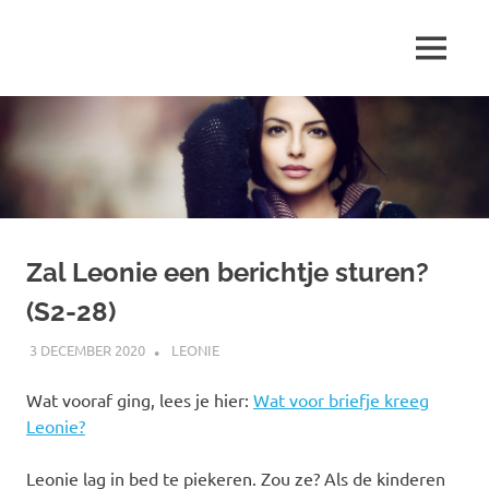
Ga
naar
MENU
de
Marjolein
inhoud
schrijft
over
…
Zal Leonie een berichtje sturen?
(S2-28)
3 DECEMBER 2020
MARJOLEIN
LEONIE
Wat vooraf ging, lees je hier:
Wat voor briefje kreeg
Leonie?
Leonie lag in bed te piekeren. Zou ze? Als de kinderen