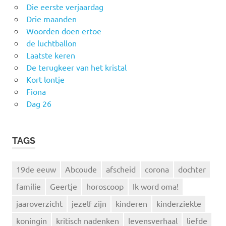
Die eerste verjaardag
Drie maanden
Woorden doen ertoe
de luchtballon
Laatste keren
De terugkeer van het kristal
Kort lontje
Fiona
Dag 26
TAGS
19de eeuw
Abcoude
afscheid
corona
dochter
familie
Geertje
horoscoop
Ik word oma!
jaaroverzicht
jezelf zijn
kinderen
kinderziekte
koningin
kritisch nadenken
levensverhaal
liefde