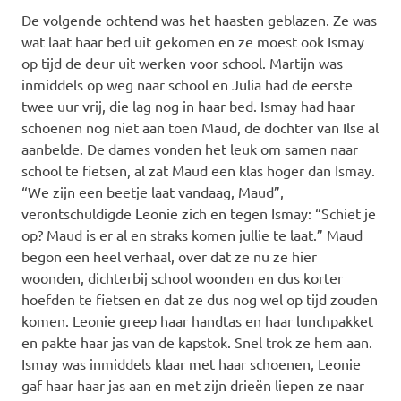
De volgende ochtend was het haasten geblazen. Ze was
wat laat haar bed uit gekomen en ze moest ook Ismay
op tijd de deur uit werken voor school. Martijn was
inmiddels op weg naar school en Julia had de eerste
twee uur vrij, die lag nog in haar bed. Ismay had haar
schoenen nog niet aan toen Maud, de dochter van Ilse al
aanbelde. De dames vonden het leuk om samen naar
school te fietsen, al zat Maud een klas hoger dan Ismay.
“We zijn een beetje laat vandaag, Maud”,
verontschuldigde Leonie zich en tegen Ismay: “Schiet je
op? Maud is er al en straks komen jullie te laat.” Maud
begon een heel verhaal, over dat ze nu ze hier
woonden, dichterbij school woonden en dus korter
hoefden te fietsen en dat ze dus nog wel op tijd zouden
komen. Leonie greep haar handtas en haar lunchpakket
en pakte haar jas van de kapstok. Snel trok ze hem aan.
Ismay was inmiddels klaar met haar schoenen, Leonie
gaf haar haar jas aan en met zijn drieën liepen ze naar