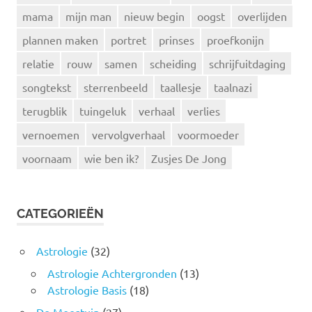
mama
mijn man
nieuw begin
oogst
overlijden
plannen maken
portret
prinses
proefkonijn
relatie
rouw
samen
scheiding
schrijfuitdaging
songtekst
sterrenbeeld
taallesje
taalnazi
terugblik
tuingeluk
verhaal
verlies
vernoemen
vervolgverhaal
voormoeder
voornaam
wie ben ik?
Zusjes De Jong
CATEGORIEËN
Astrologie
(32)
Astrologie Achtergronden
(13)
Astrologie Basis
(18)