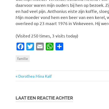
daarvoor waren mijn ouders bij hen op bezoek. Zi
en had veel pijn. Anthonius eiste zijn koffie, slo
Mijn moeder vond hem een beer van een kerel, w
overleed op 23 maart 1976 in Vinkeveen. Hij werd
(Visited 250 times, 3 visits today)
Facebook
Twitter
Email
WhatsApp
Delen
familie
Vorige
Bericht
Dorothea Mina Kalf
bericht:
navigatie
LAAT EEN REACTIE ACHTER