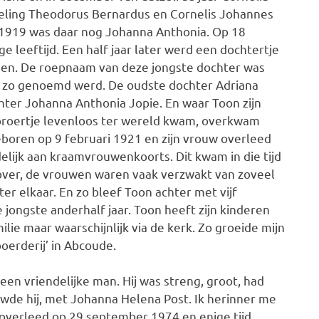
eeling Theodorus Bernardus en Cornelis Johannes
d 1919 was daar nog Johanna Anthonia. Op 18
e leeftijd. Een half jaar later werd een dochtertje
een. De roepnaam van deze jongste dochter was
a zo genoemd werd. De oudste dochter Adriana
ter Johanna Anthonia Jopie. En waar Toon zijn
 broertje levenloos ter wereld kwam, overkwam
eboren op 9 februari 1921 en zijn vrouw overleed
elijk aan kraamvrouwenkoorts. Dit kwam in die tijd
 over, de vrouwen waren vaak verzwakt van zoveel
 elkaar. En zo bleef Toon achter met vijf
e jongste anderhalf jaar. Toon heeft zijn kinderen
lie maar waarschijnlijk via de kerk. Zo groeide mijn
oerderij’ in Abcoude.
een vriendelijke man. Hij was streng, groot, had
wde hij, met Johanna Helena Post. Ik herinner me
overleed op 29 september 1974 en enige tijd