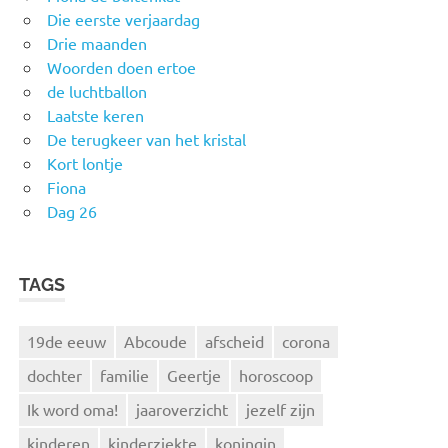
Die eerste verjaardag
Drie maanden
Woorden doen ertoe
de luchtballon
Laatste keren
De terugkeer van het kristal
Kort lontje
Fiona
Dag 26
TAGS
19de eeuw
Abcoude
afscheid
corona
dochter
familie
Geertje
horoscoop
Ik word oma!
jaaroverzicht
jezelf zijn
kinderen
kinderziekte
koningin