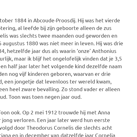
ober 1884 in Abcoude-Proosdij. Hij was het vierde
ering, al leefde bij zijn geboorte alleen de zus
nelis was slechts twee maanden oud geworden en
 augustus 1880 was niet meer in leven. Hij was drie
, hetzelfde jaar dus als waarin ‘onze’ Anthonius
lijk, maar ik blijf het ongelofelijk vinden dat je 3,5
 een half jaar later het volgende kind dezelfde naam
den nog vijf kinderen geboren, waarvan er drie
nd, een jongetje dat levenloos ter wereld kwam,
en heel zware bevalling. Zo stond vader er alleen
 oud. Toon was toen negen jaar oud.
Toon ook. Op 2 mei 1912 trouwde hij met Anna
jong verloren. Een jaar later werd hun eerste
volgd door Theodorus Cornelis die slechts acht
iana en in december van datzelfde jaar Cornelia