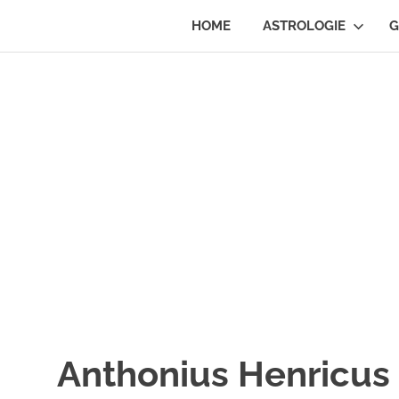
Ga
HOME
ASTROLOGIE
G
naar
Marjolein
de
inhoud
schrijft
over
…
Anthonius Henricus 