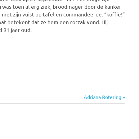
j was toen al erg ziek, broodmager door de kanker
eg met zijn vuist op tafel en commandeerde: “koffie!”
at betekent dat ze hem een rotzak vond. Hij
 91 jaar oud.
Volgende
Adriana Rotering
bericht: