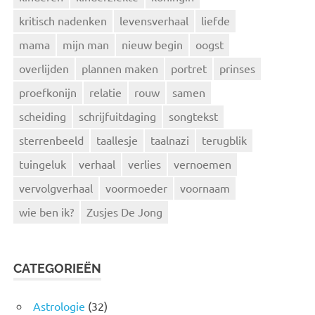
kritisch nadenken
levensverhaal
liefde
mama
mijn man
nieuw begin
oogst
overlijden
plannen maken
portret
prinses
proefkonijn
relatie
rouw
samen
scheiding
schrijfuitdaging
songtekst
sterrenbeeld
taallesje
taalnazi
terugblik
tuingeluk
verhaal
verlies
vernoemen
vervolgverhaal
voormoeder
voornaam
wie ben ik?
Zusjes De Jong
CATEGORIEËN
Astrologie
(32)