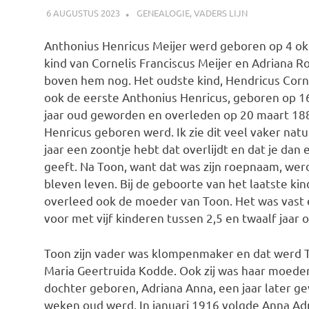
6 AUGUSTUS 2023
MARJOLEIN
GENEALOGIE
,
VADERS LIJN
Anthonius Henricus Meijer werd geboren op 4 okt
kind van Cornelis Franciscus Meijer en Adriana Rot
boven hem nog. Het oudste kind, Hendricus Cor
ook de eerste Anthonius Henricus, geboren op 16
jaar oud geworden en overleden op 20 maart 1884
Henricus geboren werd. Ik zie dit veel vaker natuur
jaar een zoontje hebt dat overlijdt en dat je dan
geeft. Na Toon, want dat was zijn roepnaam, wer
bleven leven. Bij de geboorte van het laatste ki
overleed ook de moeder van Toon. Het was vast e
voor met vijf kinderen tussen 2,5 en twaalf jaar
Toon zijn vader was klompenmaker en dat werd 
Maria Geertruida Kodde. Ook zij was haar moeder 
dochter geboren, Adriana Anna, een jaar later ge
weken oud werd. In januari 1916 volgde Anna Adr