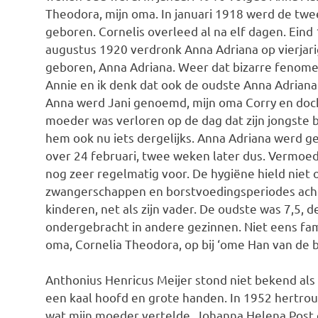
Theodora, mijn oma. In januari 1918 werd de tw
geboren. Cornelis overleed al na elf dagen. Ein
augustus 1920 verdronk Anna Adriana op vierjarig
geboren, Anna Adriana. Weer dat bizarre fenom
Annie en ik denk dat ook de oudste Anna Adrian
Anna werd Jani genoemd, mijn oma Corry en doch
moeder was verloren op de dag dat zijn jongste
hem ook nu iets dergelijks. Anna Adriana werd g
over 24 februari, twee weken later dus. Vermoed
nog zeer regelmatig voor. De hygiëne hield niet
zwangerschappen en borstvoedingsperiodes achter
kinderen, net als zijn vader. De oudste was 7,5, d
ondergebracht in andere gezinnen. Niet eens fami
oma, Cornelia Theodora, op bij ‘ome Han van de b
Anthonius Henricus Meijer stond niet bekend als 
een kaal hoofd en grote handen. In 1952 hertrou
wat mijn moeder vertelde. Johanna Helena Post 