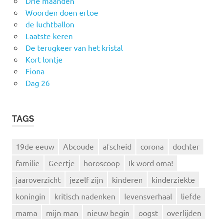
Drie maanden
Woorden doen ertoe
de luchtballon
Laatste keren
De terugkeer van het kristal
Kort lontje
Fiona
Dag 26
TAGS
19de eeuw
Abcoude
afscheid
corona
dochter
familie
Geertje
horoscoop
Ik word oma!
jaaroverzicht
jezelf zijn
kinderen
kinderziekte
koningin
kritisch nadenken
levensverhaal
liefde
mama
mijn man
nieuw begin
oogst
overlijden