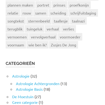
plannen maken
portret
prinses
proefkonijn
relatie
rouw
samen
scheiding
schrijfuitdaging
songtekst
sterrenbeeld
taallesje
taalnazi
terugblik
tuingeluk
verhaal
verlies
vernoemen
vervolgverhaal
voormoeder
voornaam
wie ben ik?
Zusjes De Jong
CATEGORIEËN
Astrologie
(32)
Astrologie Achtergronden
(13)
Astrologie Basis
(18)
De Moestuin
(27)
Geen categorie
(1)