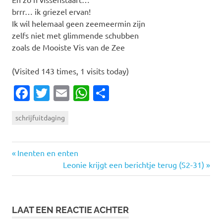
brrr… ik griezel ervan!
Ik wil helemaal geen zeemeermin zijn
zelfs niet met glimmende schubben
zoals de Mooiste Vis van de Zee
(Visited 143 times, 1 visits today)
Facebook
Twitter
Email
WhatsApp
Delen
schrijfuitdaging
Vorige
Bericht
Inenten en enten
bericht:
Volgende
Leonie krijgt een berichtje terug (S2-31)
navigatie
bericht:
LAAT EEN REACTIE ACHTER