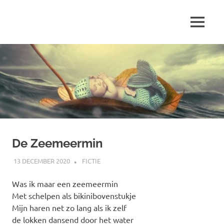
Ga
naar
MENU
de
Marjolein
inhoud
schrijft
over
…
De Zeemeermin
13 DECEMBER 2020
MARJOLEIN
FICTIE
Was ik maar een zeemeermin
Met schelpen als bikinibovenstukje
Mijn haren net zo lang als ik zelf
de lokken dansend door het water