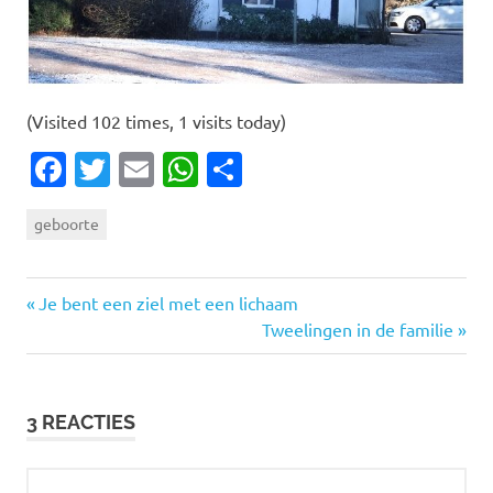
(Visited 102 times, 1 visits today)
Facebook
Twitter
Email
WhatsApp
Delen
geboorte
Vorige
Bericht
Je bent een ziel met een lichaam
bericht:
Volgende
Tweelingen in de familie
navigatie
bericht:
3 REACTIES