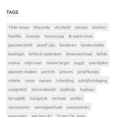
TAGS
19de eeuw
Abcoude
afscheid
corona
dochter
familie
Geertje
horoscoop
Ik word oma!
jaaroverzicht
jezelf zijn
kinderen
kinderziekte
koningin
kritisch nadenken
levensverhaal
liefde
mama
mijn man
nieuw begin
oogst
overlijden
plannen maken
portret
prinses
proefkonijn
relatie
rouw
samen
scheiding
schrijfuitdaging
songtekst
sterrenbeeld
taallesje
taalnazi
terugblik
tuingeluk
verhaal
verlies
vernoemen
vervolgverhaal
voormoeder
voornaam
wie ben ik?
Zusjes De Jong