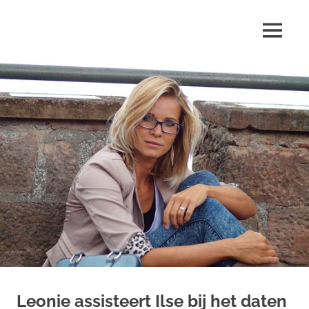
Ga
naar
MENU
de
Marjolein
inhoud
schrijft
over
…
Leonie assisteert Ilse bij het daten