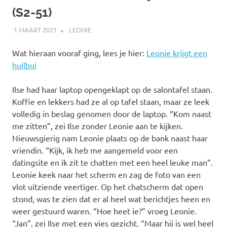
(S2-51)
1 MAART 2021
MARJOLEIN
LEONIE
Wat hieraan vooraf ging, lees je hier:
Leonie krijgt een
huilbui
Ilse had haar laptop opengeklapt op de salontafel staan.
Koffie en lekkers had ze al op tafel staan, maar ze leek
volledig in beslag genomen door de laptop. “Kom naast
me zitten”, zei Ilse zonder Leonie aan te kijken.
Nieuwsgierig nam Leonie plaats op de bank naast haar
vriendin. “Kijk, ik heb me aangemeld voor een
datingsite en ik zit te chatten met een heel leuke man”.
Leonie keek naar het scherm en zag de foto van een
vlot uitziende veertiger. Op het chatscherm dat open
stond, was te zien dat er al heel wat berichtjes heen en
weer gestuurd waren. “Hoe heet ie?” vroeg Leonie.
“Jan”, zei Ilse met een vies gezicht. “Maar hij is wel heel