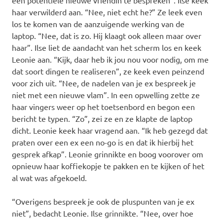
een potentiële nieuwe vriendin te bespreken”. Ilse keek
haar verwilderd aan. “Nee, niet echt he?” Ze leek even
los te komen van de aanzuigende werking van de
laptop. “Nee, dat is zo. Hij klaagt ook alleen maar over
haar”. Ilse liet de aandacht van het scherm los en keek
Leonie aan. “Kijk, daar heb ik jou nou voor nodig, om me
dat soort dingen te realiseren”, ze keek even peinzend
voor zich uit. “Nee, de nadelen van je ex bespreek je
niet met een nieuwe vlam”. In een opwelling zette ze
haar vingers weer op het toetsenbord en begon een
bericht te typen. “Zo”, zei ze en ze klapte de laptop
dicht. Leonie keek haar vragend aan. “Ik heb gezegd dat
praten over een ex een no-go is en dat ik hierbij het
gesprek afkap”. Leonie grinnikte en boog voorover om
opnieuw haar koffiekopje te pakken en te kijken of het
al wat was afgekoeld.
“Overigens bespreek je ook de pluspunten van je ex
niet”, bedacht Leonie. Ilse grinnikte. “Nee, over hoe