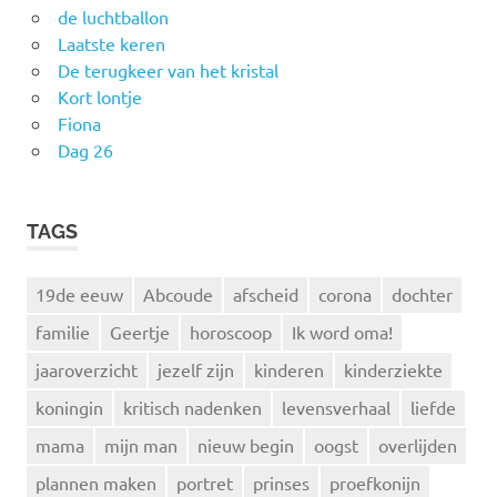
de luchtballon
Laatste keren
De terugkeer van het kristal
Kort lontje
Fiona
Dag 26
TAGS
19de eeuw
Abcoude
afscheid
corona
dochter
familie
Geertje
horoscoop
Ik word oma!
jaaroverzicht
jezelf zijn
kinderen
kinderziekte
koningin
kritisch nadenken
levensverhaal
liefde
mama
mijn man
nieuw begin
oogst
overlijden
plannen maken
portret
prinses
proefkonijn