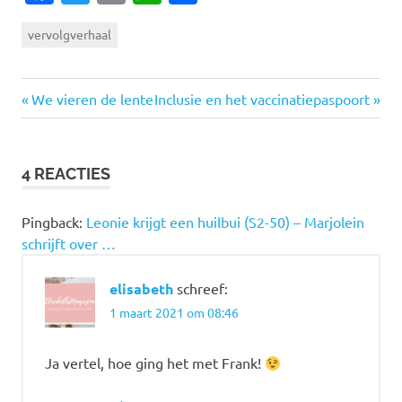
vervolgverhaal
Vorige
Volgende
Bericht
We vieren de lente
Inclusie en het vaccinatiepaspoort
bericht:
bericht:
navigatie
4 REACTIES
Pingback:
Leonie krijgt een huilbui (S2-50) – Marjolein
schrijft over …
elisabeth
schreef:
1 maart 2021 om 08:46
Ja vertel, hoe ging het met Frank!