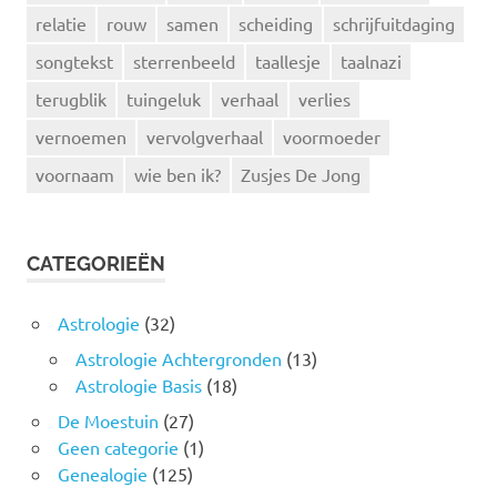
relatie
rouw
samen
scheiding
schrijfuitdaging
songtekst
sterrenbeeld
taallesje
taalnazi
terugblik
tuingeluk
verhaal
verlies
vernoemen
vervolgverhaal
voormoeder
voornaam
wie ben ik?
Zusjes De Jong
CATEGORIEËN
Astrologie
(32)
Astrologie Achtergronden
(13)
Astrologie Basis
(18)
De Moestuin
(27)
Geen categorie
(1)
Genealogie
(125)