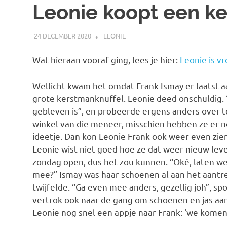
Leonie koopt een k
24 DECEMBER 2020
MARJOLEIN
LEONIE
Wat hieraan vooraf ging, lees je hier:
Leonie is v
Wellicht kwam het omdat Frank Ismay er laatst a
grote kerstmanknuffel. Leonie deed onschuldig. “
gebleven is”, en probeerde ergens anders over 
winkel van die meneer, misschien hebben ze er n
ideetje. Dan kon Leonie Frank ook weer even zie
Leonie wist niet goed hoe ze dat weer nieuw lev
zondag open, dus het zou kunnen. “Oké, laten we
mee?” Ismay was haar schoenen al aan het aantrek
twijfelde. “Ga even mee anders, gezellig joh”, sp
vertrok ook naar de gang om schoenen en jas aan
Leonie nog snel een appje naar Frank: ‘we komen 