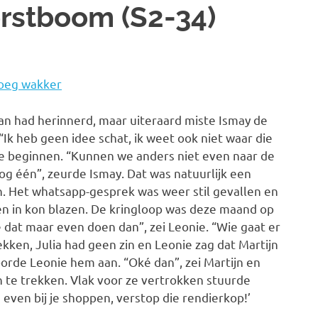
erstboom (S2-34)
roeg wakker
an had herinnerd, maar uiteraard miste Ismay de
Ik heb geen idee schat, ik weet ook niet waar die
te beginnen. “Kunnen we anders niet even naar de
og één”, zeurde Ismay. Dat was natuurlijk een
n. Het whatsapp-gesprek was weer stil gevallen en
en in kon blazen. De kringloop was deze maand op
 dat maar even doen dan”, zei Leonie. “Wie gaat er
ken, Julia had geen zin en Leonie zag dat Martijn
oorde Leonie hem aan. “Oké dan”, zei Martijn en
 te trekken. Vlak voor ze vertrokken stuurde
even bij je shoppen, verstop die rendierkop!’