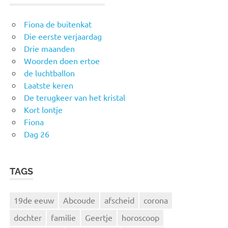
Fiona de buitenkat
Die eerste verjaardag
Drie maanden
Woorden doen ertoe
de luchtballon
Laatste keren
De terugkeer van het kristal
Kort lontje
Fiona
Dag 26
TAGS
19de eeuw
Abcoude
afscheid
corona
dochter
familie
Geertje
horoscoop