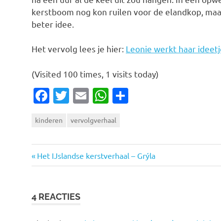
kerstboom nog kon ruilen voor de elandkop, maar
beter idee.
Het vervolg lees je hier:
Leonie werkt haar ideetj
(Visited 100 times, 1 visits today)
Facebook
Twitter
Email
WhatsApp
Delen
kinderen
vervolgverhaal
Vorige
Bericht
Het IJslandse kerstverhaal – Grýla
bericht:
navigatie
4 REACTIES