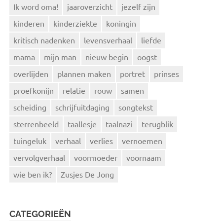
Ik word oma!
jaaroverzicht
jezelf zijn
kinderen
kinderziekte
koningin
kritisch nadenken
levensverhaal
liefde
mama
mijn man
nieuw begin
oogst
overlijden
plannen maken
portret
prinses
proefkonijn
relatie
rouw
samen
scheiding
schrijfuitdaging
songtekst
sterrenbeeld
taallesje
taalnazi
terugblik
tuingeluk
verhaal
verlies
vernoemen
vervolgverhaal
voormoeder
voornaam
wie ben ik?
Zusjes De Jong
CATEGORIEËN