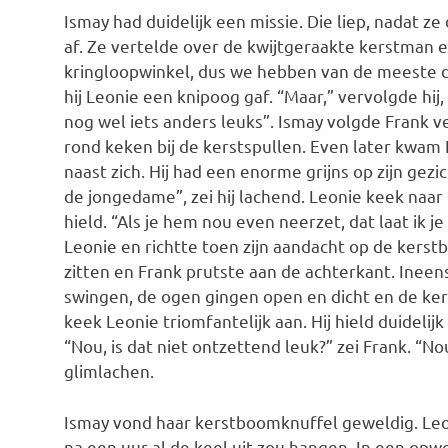
Ismay had duidelijk een missie. Die liep, nadat
af. Ze vertelde over de kwijtgeraakte kerstman en
kringloopwinkel, dus we hebben van de meeste di
hij Leonie een knipoog gaf. “Maar,” vervolgde hi
nog wel iets anders leuks”. Ismay volgde Frank ve
rond keken bij de kerstspullen. Even later kwa
naast zich. Hij had een enorme grijns op zijn gez
de jongedame”, zei hij lachend. Leonie keek naa
hield. “Als je hem nou even neerzet, dat laat ik j
Leonie en richtte toen zijn aandacht op de kers
zitten en Frank prutste aan de achterkant. Inee
swingen, de ogen gingen open en dicht en de ker
keek Leonie triomfantelijk aan. Hij hield duidelijk
“Nou, is dat niet ontzettend leuk?” zei Frank. “No
glimlachen.
Ismay vond haar kerstboomknuffel geweldig. Leo
na een uur al de keel uit zou hangen. In een opwe