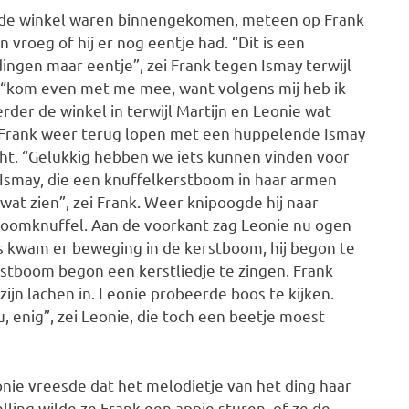
 ze de winkel waren binnengekomen, meteen op Frank
 vroeg of hij er nog eentje had. “Dit is een
ngen maar eentje”, zei Frank tegen Ismay terwijl
j, “kom even met me mee, want volgens mij heb ik
rder de winkel in terwijl Martijn en Leonie wat
m Frank weer terug lopen met een huppelende Ismay
icht. “Gelukkig hebben we iets kunnen vinden voor
r Ismay, die een knuffelkerstboom in haar armen
e wat zien”, zei Frank. Weer knipoogde hij naar
tboomknuffel. Aan de voorkant zag Leonie nu ogen
ns kwam er beweging in de kerstboom, hij begon te
stboom begon een kerstliedje te zingen. Frank
 zijn lachen in. Leonie probeerde boos te kijken.
u, enig”, zei Leonie, die toch een beetje moest
nie vreesde dat het melodietje van het ding haar
lling wilde ze Frank een appje sturen, of ze de