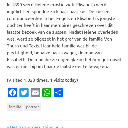
In 1890 werd Helene ernstig ziek. Elisabeth werd
ingelicht en spoedde zich naar haar zus. De zussen
communiceerden in het Engels en Elisabeth’s jongste
dochter heeft in haar memoires geschreven over dit
laatste bezoek van de zussen. Nadat Helene overleden
was, werd ze bijgezet in het graf van de familie Von
Thurn und Taxis. Haar hele familie was bij de
plechtigheid, behalve haar zwager, de man van
Elisabeth. De man die ze eigenlijk zou hebben getrouwd
was er niet bij om haar de laatste eer te bewijzen.
(Visited 1.023 times, 1 visits today)
Facebook
Twitter
Email
WhatsApp
Delen
familie
portret
Vorige
Het natuurpark Thingvellir