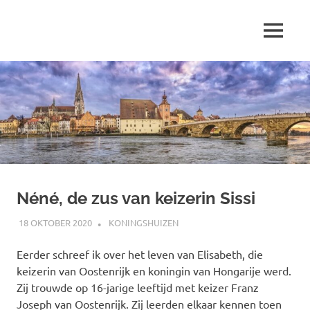
Ga
naar
MENU
de
Marjolein
inhoud
schrijft
over
…
Néné, de zus van keizerin Sissi
18 OKTOBER 2020
MARJOLEIN
KONINGSHUIZEN
Eerder schreef ik over het leven van Elisabeth, die
keizerin van Oostenrijk en koningin van Hongarije werd.
Zij trouwde op 16-jarige leeftijd met keizer Franz
Joseph van Oostenrijk. Zij leerden elkaar kennen toen