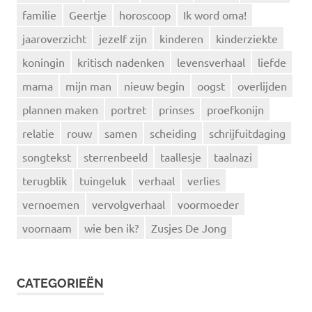
familie
Geertje
horoscoop
Ik word oma!
jaaroverzicht
jezelf zijn
kinderen
kinderziekte
koningin
kritisch nadenken
levensverhaal
liefde
mama
mijn man
nieuw begin
oogst
overlijden
plannen maken
portret
prinses
proefkonijn
relatie
rouw
samen
scheiding
schrijfuitdaging
songtekst
sterrenbeeld
taallesje
taalnazi
terugblik
tuingeluk
verhaal
verlies
vernoemen
vervolgverhaal
voormoeder
voornaam
wie ben ik?
Zusjes De Jong
CATEGORIEËN