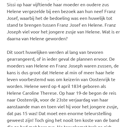
Sissi op haar vijftiende haar moeder en oudere zus
Helene vergezelde bij een bezoek aan hun neef Franz
Josef, waarbij het de bedoeling was een huwelijk tot
stand te brengen tussen Franz Josef en Helene. Franz
Joseph viel voor het jongere zusje van Helene. Wat is er
daarna van Helene geworden?
Dit soort huwelijken werden al lang van tevoren
gearrangeerd, of in ieder geval de plannen ervoor. De
moeders van Helene en Franz Joseph waren zussen, de
kans is dus groot dat Helene al min of meer haar hele
leven voorbestemd was om keizerin van Oostenrijk te
worden. Helene werd op 4 april 1834 geboren als
Helene Caroline Therese. Op haar 19-de begon de reis
naar Oostenrijk, voor de 23ste verjaardag van haar
aanstaande man en toen viel hij voor het jongere zusje,
dat pas 15 was! Dat moet een enorme teleurstelling
geweest zijn! Toch ging het nooit ten koste van de band
die ze had met haar zus. Na terugkomst trok ze zich