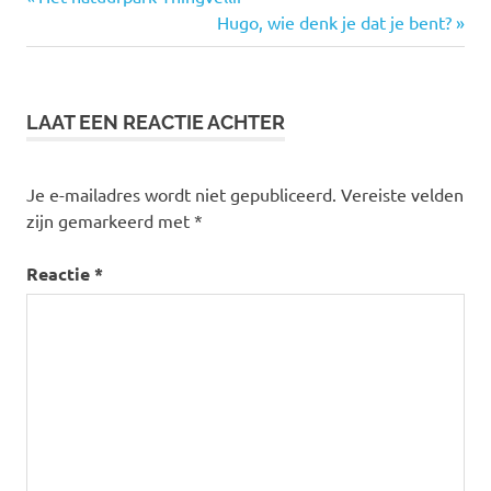
Bericht
bericht:
Volgende
Hugo, wie denk je dat je bent?
navigatie
bericht:
LAAT EEN REACTIE ACHTER
Je e-mailadres wordt niet gepubliceerd.
Vereiste velden
zijn gemarkeerd met
*
Reactie
*