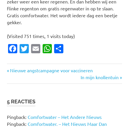
zeker weer een keer regenen. En dan hebben wij een
flinke regenton om gratis regenwater in op te slaan.
Gratis comfortwater. Het wordt iedere dag een beetje
gekker.
(Visited 751 times, 1 visits today)
Facebook
Twitter
Email
WhatsApp
Delen
Vorige
Bericht
Nieuwe angstcampagne voor vaccineren
bericht:
Volgende
In mijn knollentuin
navigatie
bericht:
5 REACTIES
Pingback:
Comfortwater – Het Andere Nieuws
Pingback:
Comfortwater. – Het Nieuws Maar Dan