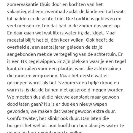
zomervakantie thuis door en kochten van het
vakantiegeld een zwembad zodat de kinderen toch wat
lol hadden in de achtertuin. Die traditie is gebleven en
veel mensen zetten dat bad in de zomer dus weer op.
En daar gaan wel wat liters water in, dat klopt. Maar
meestal blijft het bij één keer vullen. Ook heeft de
overheid al een aantal jaren geleden de strijd
aangebonden met de vertegeling van de achtertuin. Er
is een NK tegelwippen. Er zijn plekken waar je een tegel
kunt omruilen voor een plantje, want die achtertuinen
die moeten vergroenen. Maar het eerste wat er
geroepen wordt als het ‘s zomers een tijdje droog en
warm is, is dat de tuinen niet gesproeid mogen worden.
We moeten dus al die nieuwe aanplant maar gewoon
dood laten gaan? Nu is er dus een nieuw wapen
gevonden, we maken dat water gewoon extra duur.
Comfortwater, het klinkt ook duur. Dan laten die
burgers het wel uit hun hoofd om hun plantjes water te
geven en hun zwembaden te vullen.