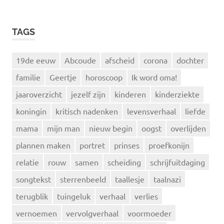
TAGS
19de eeuw
Abcoude
afscheid
corona
dochter
familie
Geertje
horoscoop
Ik word oma!
jaaroverzicht
jezelf zijn
kinderen
kinderziekte
koningin
kritisch nadenken
levensverhaal
liefde
mama
mijn man
nieuw begin
oogst
overlijden
plannen maken
portret
prinses
proefkonijn
relatie
rouw
samen
scheiding
schrijfuitdaging
songtekst
sterrenbeeld
taallesje
taalnazi
terugblik
tuingeluk
verhaal
verlies
vernoemen
vervolgverhaal
voormoeder