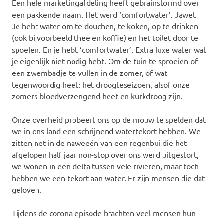
Een hele marketingafdeling heeft gebrainstormd over
een pakkende naam. Het werd ‘comfortwater’. Jawel.
Je hebt water om te douchen, te koken, op te drinken
(ook bijvoorbeeld thee en koffie) en het toilet door te
spoelen. En je hebt ‘comfortwater’. Extra luxe water wat
je eigenlijk niet nodig hebt. Om de tuin te sproeien of
een zwembadje te vullen in de zomer, of wat
tegenwoordig heet: het droogteseizoen, alsof onze
zomers bloedverzengend heet en kurkdroog zijn.
Onze overheid probeert ons op de mouw te spelden dat
we in ons land een schrijnend watertekort hebben. We
zitten net in de naweeën van een regenbui die het
afgelopen half jaar non-stop over ons werd uitgestort,
we wonen in een delta tussen vele rivieren, maar toch
hebben we een tekort aan water. Er zijn mensen die dat
geloven.
Tijdens de corona episode brachten veel mensen hun