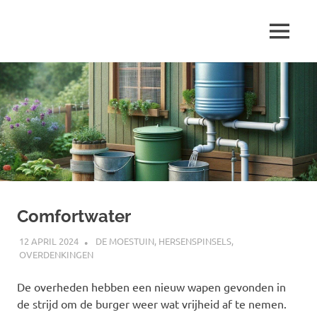
Ga
naar
MENU
de
Marjolein
inhoud
schrijft
over
…
Comfortwater
12 APRIL 2024
MARJOLEIN
DE MOESTUIN
,
HERSENSPINSELS
,
OVERDENKINGEN
De overheden hebben een nieuw wapen gevonden in
de strijd om de burger weer wat vrijheid af te nemen.