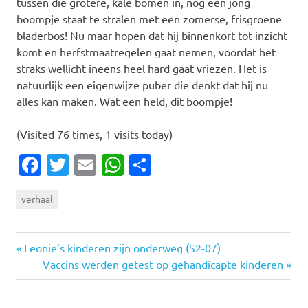
tussen die grotere, kale bomen in, nog een jong
boompje staat te stralen met een zomerse, frisgroene
bladerbos! Nu maar hopen dat hij binnenkort tot inzicht
komt en herfstmaatregelen gaat nemen, voordat het
straks wellicht ineens heel hard gaat vriezen. Het is
natuurlijk een eigenwijze puber die denkt dat hij nu
alles kan maken. Wat een held, dit boompje!
(Visited 76 times, 1 visits today)
Facebook
Twitter
Email
WhatsApp
Delen
verhaal
Vorige
Bericht
Leonie’s kinderen zijn onderweg (S2-07)
bericht:
Volgende
Vaccins werden getest op gehandicapte kinderen
navigatie
bericht: