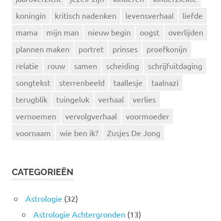
koningin
kritisch nadenken
levensverhaal
liefde
mama
mijn man
nieuw begin
oogst
overlijden
plannen maken
portret
prinses
proefkonijn
relatie
rouw
samen
scheiding
schrijfuitdaging
songtekst
sterrenbeeld
taallesje
taalnazi
terugblik
tuingeluk
verhaal
verlies
vernoemen
vervolgverhaal
voormoeder
voornaam
wie ben ik?
Zusjes De Jong
CATEGORIEËN
Astrologie
(32)
Astrologie Achtergronden
(13)