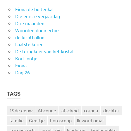
Fiona de buitenkat
Die eerste verjaardag
Drie maanden
Woorden doen ertoe
de luchtballon
Laatste keren
De terugkeer van het kristal
Kort lontje
Fiona
Dag 26
TAGS
19de eeuw
Abcoude
afscheid
corona
dochter
familie
Geertje
horoscoop
Ik word oma!
jaaroverzicht
jezelf zijn
kinderen
kinderziekte