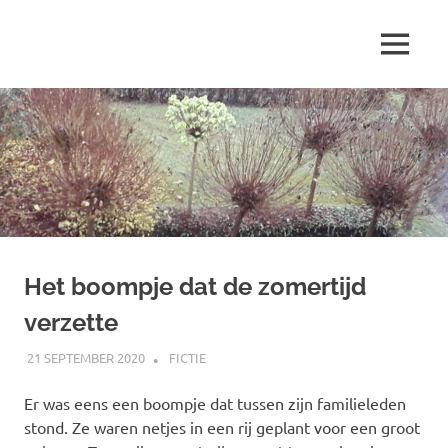
Ga
naar
MENU
de
Marjolein
inhoud
schrijft
over
…
Het boompje dat de zomertijd
verzette
21 SEPTEMBER 2020
MARJOLEIN
FICTIE
Er was eens een boompje dat tussen zijn familieleden
stond. Ze waren netjes in een rij geplant voor een groot