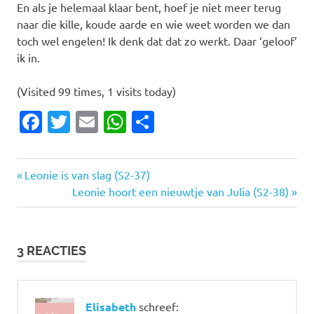
En als je helemaal klaar bent, hoef je niet meer terug
naar die kille, koude aarde en wie weet worden we dan
toch wel engelen! Ik denk dat dat zo werkt. Daar ‘geloof’
ik in.
(Visited 99 times, 1 visits today)
Facebook
Twitter
Email
WhatsApp
Delen
Vorige
Bericht
Leonie is van slag (S2-37)
bericht:
Volgende
Leonie hoort een nieuwtje van Julia (S2-38)
navigatie
bericht:
3 REACTIES
Elisabeth
schreef: