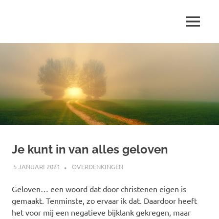
Ga
naar
MENU
de
Marjolein
inhoud
schrijft
over
…
Je kunt in van alles geloven
5 JANUARI 2021
MARJOLEIN
OVERDENKINGEN
Geloven… een woord dat door christenen eigen is
gemaakt. Tenminste, zo ervaar ik dat. Daardoor heeft
het voor mij een negatieve bijklank gekregen, maar