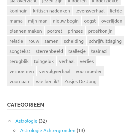
jaaroverzicht
jezelf zijn
kinderen
kinderziekte
koningin
kritisch nadenken
levensverhaal
liefde
mama
mijn man
nieuw begin
oogst
overlijden
plannen maken
portret
prinses
proefkonijn
relatie
rouw
samen
scheiding
schrijfuitdaging
songtekst
sterrenbeeld
taallesje
taalnazi
terugblik
tuingeluk
verhaal
verlies
vernoemen
vervolgverhaal
voormoeder
voornaam
wie ben ik?
Zusjes De Jong
CATEGORIEËN
Astrologie
(32)
Astrologie Achtergronden
(13)