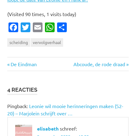
(Visited 90 times, 1 visits today)
Facebook
Twitter
Email
WhatsApp
Delen
scheiding
vervolgverhaal
Vorige
Volgende
Bericht
De Eindman
Abcoude, de rode draad
bericht:
bericht:
navigatie
4 REACTIES
Pingback:
Leonie wil mooie herinneringen maken (S2-
20) – Marjolein schrijft over …
elisabeth
schreef: