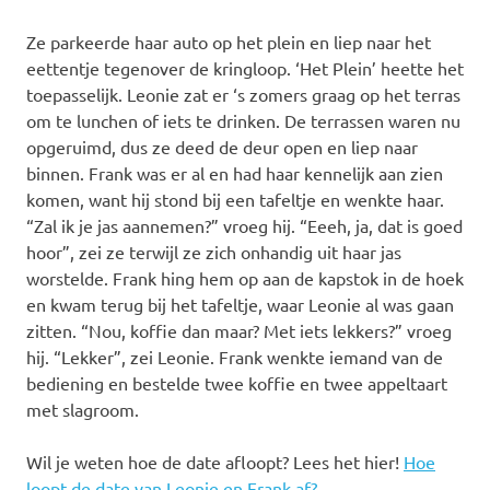
Ze parkeerde haar auto op het plein en liep naar het
eettentje tegenover de kringloop. ‘Het Plein’ heette het
toepasselijk. Leonie zat er ‘s zomers graag op het terras
om te lunchen of iets te drinken. De terrassen waren nu
opgeruimd, dus ze deed de deur open en liep naar
binnen. Frank was er al en had haar kennelijk aan zien
komen, want hij stond bij een tafeltje en wenkte haar.
“Zal ik je jas aannemen?” vroeg hij. “Eeeh, ja, dat is goed
hoor”, zei ze terwijl ze zich onhandig uit haar jas
worstelde. Frank hing hem op aan de kapstok in de hoek
en kwam terug bij het tafeltje, waar Leonie al was gaan
zitten. “Nou, koffie dan maar? Met iets lekkers?” vroeg
hij. “Lekker”, zei Leonie. Frank wenkte iemand van de
bediening en bestelde twee koffie en twee appeltaart
met slagroom.
Wil je weten hoe de date afloopt? Lees het hier!
Hoe
loopt de date van Leonie en Frank af?