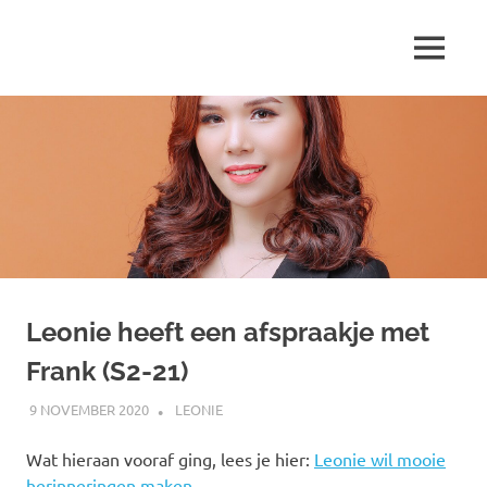
Ga
naar
MENU
de
Marjolein
inhoud
schrijft
over
…
Leonie heeft een afspraakje met
Frank (S2-21)
9 NOVEMBER 2020
MARJOLEIN
LEONIE
Wat hieraan vooraf ging, lees je hier:
Leonie wil mooie
herinneringen maken