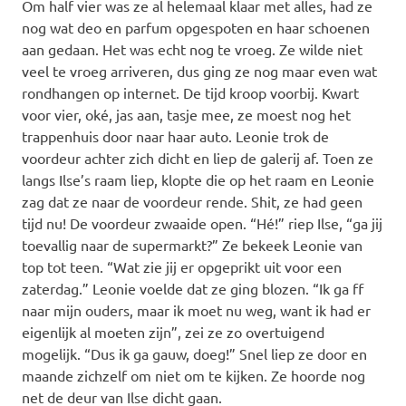
Om half vier was ze al helemaal klaar met alles, had ze
nog wat deo en parfum opgespoten en haar schoenen
aan gedaan. Het was echt nog te vroeg. Ze wilde niet
veel te vroeg arriveren, dus ging ze nog maar even wat
rondhangen op internet. De tijd kroop voorbij. Kwart
voor vier, oké, jas aan, tasje mee, ze moest nog het
trappenhuis door naar haar auto. Leonie trok de
voordeur achter zich dicht en liep de galerij af. Toen ze
langs Ilse’s raam liep, klopte die op het raam en Leonie
zag dat ze naar de voordeur rende. Shit, ze had geen
tijd nu! De voordeur zwaaide open. “Hé!” riep Ilse, “ga jij
toevallig naar de supermarkt?” Ze bekeek Leonie van
top tot teen. “Wat zie jij er opgeprikt uit voor een
zaterdag.” Leonie voelde dat ze ging blozen. “Ik ga ff
naar mijn ouders, maar ik moet nu weg, want ik had er
eigenlijk al moeten zijn”, zei ze zo overtuigend
mogelijk. “Dus ik ga gauw, doeg!” Snel liep ze door en
maande zichzelf om niet om te kijken. Ze hoorde nog
net de deur van Ilse dicht gaan.