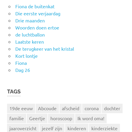
Fiona de buitenkat
Die eerste verjaardag
Drie maanden
Woorden doen ertoe
de luchtballon
Laatste keren
De terugkeer van het kristal
Kort lontje
Fiona
Dag 26
TAGS
19de eeuw
Abcoude
afscheid
corona
dochter
familie
Geertje
horoscoop
Ik word oma!
jaaroverzicht
jezelf zijn
kinderen
kinderziekte