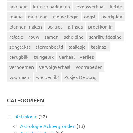
koningin
kritisch nadenken
levensverhaal
liefde
mama
mijn man
nieuw begin
oogst
overlijden
plannen maken
portret
prinses
proefkonijn
relatie
rouw
samen
scheiding
schrijfuitdaging
songtekst
sterrenbeeld
taallesje
taalnazi
terugblik
tuingeluk
verhaal
verlies
vernoemen
vervolgverhaal
voormoeder
voornaam
wie ben ik?
Zusjes De Jong
CATEGORIEËN
Astrologie
(32)
Astrologie Achtergronden
(13)