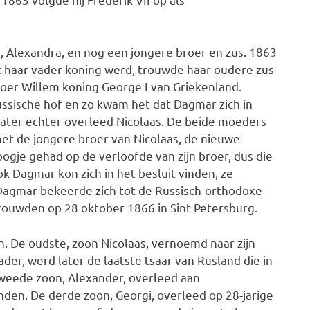
 Alexandra, en nog een jongere broer en zus. 1863
at haar vader koning werd, trouwde haar oudere zus
oer Willem koning George I van Griekenland.
sische hof en zo kwam het dat Dagmar zich in
 later echter overleed Nicolaas. De beide moeders
t de jongere broer van Nicolaas, de nieuwe
 oogje gehad op de verloofde van zijn broer, dus die
ok Dagmar kon zich in het besluit vinden, ze
 Dagmar bekeerde zich tot de Russisch-orthodoxe
rouwden op 28 oktober 1866 in Sint Petersburg.
. De oudste, zoon Nicolaas, vernoemd naar zijn
der, werd later de laatste tsaar van Rusland die in
weede zoon, Alexander, overleed aan
nden. De derde zoon, Georgi, overleed op 28-jarige