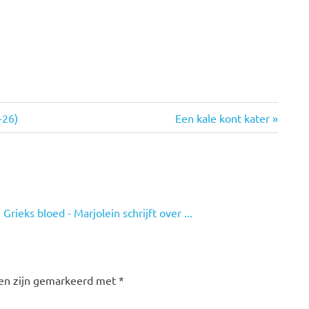
Volgende
-26)
Een kale kont kater
bericht:
rieks bloed - Marjolein schrijft over ...
den zijn gemarkeerd met
*