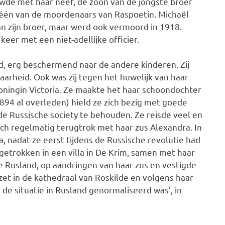
uwde met haar neef, de zoon van de jongste broer
 één van de moordenaars van Raspoetin. Michaël
an zijn broer, maar werd ook vermoord in 1918.
eer met een niet-adellijke officier.
nd, erg beschermend naar de andere kinderen. Zij
aarheid. Ook was zij tegen het huwelijk van haar
koningin Victoria. Ze maakte het haar schoondochter
1894 al overleden) hield ze zich bezig met goede
de Russische society te behouden. Ze reisde veel en
ich regelmatig terugtrok met haar zus Alexandra. In
la, nadat ze eerst tijdens de Russische revolutie had
getrokken in een villa in De Krim, samen met haar
e Rusland, op aandringen van haar zus en vestigde
ezet in de kathedraal van Roskilde en volgens haar
de situatie in Rusland genormaliseerd was’, in