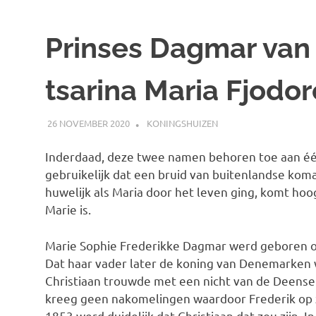
Prinses Dagmar van
tsarina Maria Fjodo
26 NOVEMBER 2020
MARJOLEIN
KONINGSHUIZEN
Inderdaad, deze twee namen behoren toe aan één
gebruikelijk dat een bruid van buitenlandse ko
huwelijk als Maria door het leven ging, komt ho
Marie is.
Marie Sophie Frederikke Dagmar werd geboren 
Dat haar vader later de koning van Denemarken w
Christiaan trouwde met een nicht van de Deense 
kreeg geen nakomelingen waardoor Frederik op z
1853 werd duidelijk dat Christiaan dat zou zijn. In