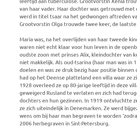
leeftijd aan tuberculose. Grootvorstin Xenia tro
van haar vader. Haar dochter was getrouwd met
werd in titel tsaar na het gedwongen aftreden v
Grootvorstin Olga trouwde twee keer, de laatste k
Maria was, na het overlijden van haar tweede ki
waren niet echt klaar voor hun leven in de openb
oudste zoon met prinses Alix, kleindochter van 
niet makkelijk. Als oud-tsarina (haar man was in 
doelen en was ze druk bezig haar positie binnen 
had op het Deense platteland een villa waar ze z
1928 overleed ze op 80-jarige leeftijd in deze vil
geweigerd Rusland te verlaten en zich had terug
dochters en hun gezinnen. In 1919 ontvluchtte z
ze zich uiteindelijk in Denemarken. Ze werd bijg
wens om bij haar man begraven te worden ‘zodra 
2006 herbegraven in Sint-Petersburg.