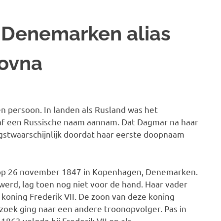
 Denemarken alias
rovna
 persoon. In landen als Rusland was het
maf een Russische naam aannam. Dat Dagmar na haar
ogstwaarschijnlijk doordat haar eerste doopnaam
op 26 november 1847 in Kopenhagen, Denemarken.
erd, lag toen nog niet voor de hand. Haar vader
koning Frederik VII. De zoon van deze koning
oek ging naar een andere troonopvolger. Pas in
 1863 volgde hij Frederik VII op als