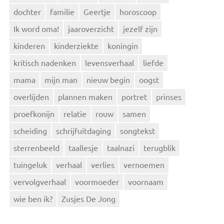
dochter
familie
Geertje
horoscoop
Ik word oma!
jaaroverzicht
jezelf zijn
kinderen
kinderziekte
koningin
kritisch nadenken
levensverhaal
liefde
mama
mijn man
nieuw begin
oogst
overlijden
plannen maken
portret
prinses
proefkonijn
relatie
rouw
samen
scheiding
schrijfuitdaging
songtekst
sterrenbeeld
taallesje
taalnazi
terugblik
tuingeluk
verhaal
verlies
vernoemen
vervolgverhaal
voormoeder
voornaam
wie ben ik?
Zusjes De Jong