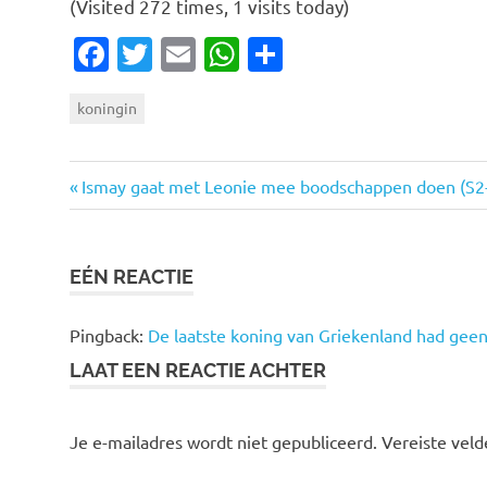
(Visited 272 times, 1 visits today)
Facebook
Twitter
Email
WhatsApp
Delen
koningin
Vorige
Bericht
Ismay gaat met Leonie mee boodschappen doen (S2
bericht:
navigatie
EÉN REACTIE
Pingback:
De laatste koning van Griekenland had geen G
LAAT EEN REACTIE ACHTER
Je e-mailadres wordt niet gepubliceerd.
Vereiste vel