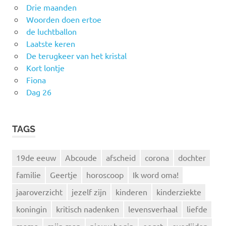
Drie maanden
Woorden doen ertoe
de luchtballon
Laatste keren
De terugkeer van het kristal
Kort lontje
Fiona
Dag 26
TAGS
19de eeuw
Abcoude
afscheid
corona
dochter
familie
Geertje
horoscoop
Ik word oma!
jaaroverzicht
jezelf zijn
kinderen
kinderziekte
koningin
kritisch nadenken
levensverhaal
liefde