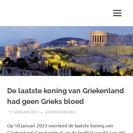
Ga
naar
MENU
de
Marjolein
inhoud
schrijft
over
…
De laatste koning van Griekenland
had geen Grieks bloed
11 JANUARI 2023
MARJOLEIN
KONINGSHUIZEN
Op 10 januari 2023 overleed de laatste koning van
Griekenland, Constantijn II, op de leeftijd van 82 jaar. Hij