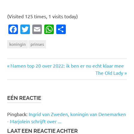
(Visited 125 times, 1 visits today)
Facebook
Twitter
Email
WhatsApp
Delen
koningin
prinses
Vorige
Bericht
Namen top 20 over 2022: ik ben er nu echt klaar mee
bericht:
Volgende
The Old Lady
navigatie
bericht:
EÉN REACTIE
Pingback:
Ingrid van Zweden, koningin van Denemarken
- Marjolein schrijft over ...
LAAT EEN REACTIE ACHTER