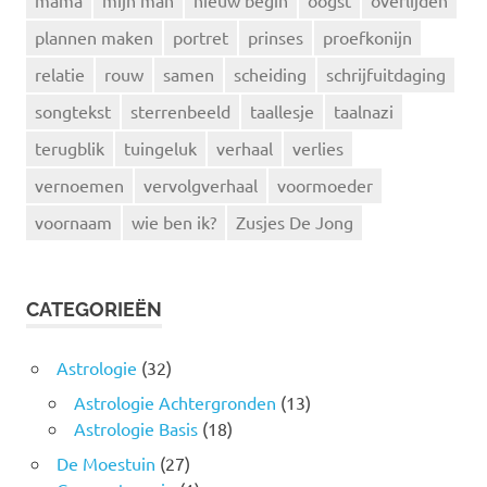
mama
mijn man
nieuw begin
oogst
overlijden
plannen maken
portret
prinses
proefkonijn
relatie
rouw
samen
scheiding
schrijfuitdaging
songtekst
sterrenbeeld
taallesje
taalnazi
terugblik
tuingeluk
verhaal
verlies
vernoemen
vervolgverhaal
voormoeder
voornaam
wie ben ik?
Zusjes De Jong
CATEGORIEËN
Astrologie
(32)
Astrologie Achtergronden
(13)
Astrologie Basis
(18)
De Moestuin
(27)