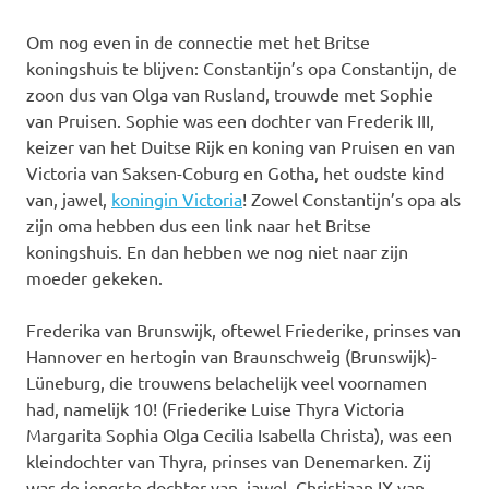
Om nog even in de connectie met het Britse
koningshuis te blijven: Constantijn’s opa Constantijn, de
zoon dus van Olga van Rusland, trouwde met Sophie
van Pruisen. Sophie was een dochter van Frederik III,
keizer van het Duitse Rijk en koning van Pruisen en van
Victoria van Saksen-Coburg en Gotha, het oudste kind
van, jawel,
koningin Victoria
! Zowel Constantijn’s opa als
zijn oma hebben dus een link naar het Britse
koningshuis. En dan hebben we nog niet naar zijn
moeder gekeken.
Frederika van Brunswijk, oftewel Friederike, prinses van
Hannover en hertogin van Braunschweig (Brunswijk)-
Lüneburg, die trouwens belachelijk veel voornamen
had, namelijk 10! (Friederike Luise Thyra Victoria
Margarita Sophia Olga Cecilia Isabella Christa), was een
kleindochter van Thyra, prinses van Denemarken. Zij
was de jongste dochter van, jawel, Christiaan IX van