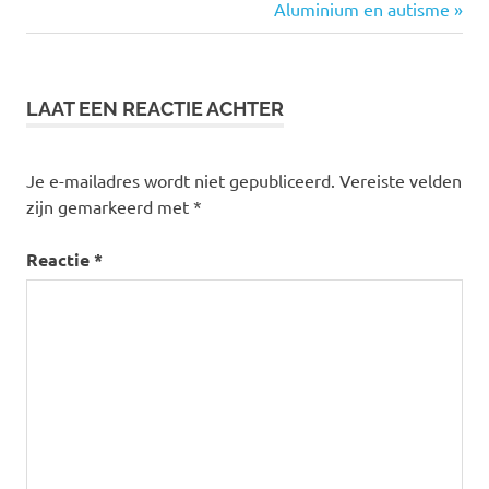
bericht:
Volgende
Aluminium en autisme
navigatie
bericht:
LAAT EEN REACTIE ACHTER
Je e-mailadres wordt niet gepubliceerd.
Vereiste velden
zijn gemarkeerd met
*
Reactie
*