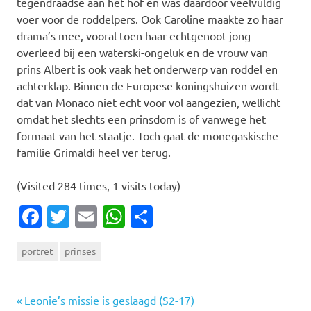
tegendraadse aan het hof en was daardoor veelvuldig
voer voor de roddelpers. Ook Caroline maakte zo haar
drama’s mee, vooral toen haar echtgenoot jong
overleed bij een waterski-ongeluk en de vrouw van
prins Albert is ook vaak het onderwerp van roddel en
achterklap. Binnen de Europese koningshuizen wordt
dat van Monaco niet echt voor vol aangezien, wellicht
omdat het slechts een prinsdom is of vanwege het
formaat van het staatje. Toch gaat de monegaskische
familie Grimaldi heel ver terug.
(Visited 284 times, 1 visits today)
Facebook
Twitter
Email
WhatsApp
Delen
portret
prinses
Vorige
Bericht
Leonie’s missie is geslaagd (S2-17)