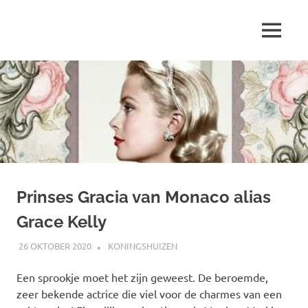
Ga
naar
MENU
de
Marjolein
inhoud
schrijft
over
…
Prinses Gracia van Monaco alias
Grace Kelly
26 OKTOBER 2020
MARJOLEIN
KONINGSHUIZEN
Een sprookje moet het zijn geweest. De beroemde,
zeer bekende actrice die viel voor de charmes van een