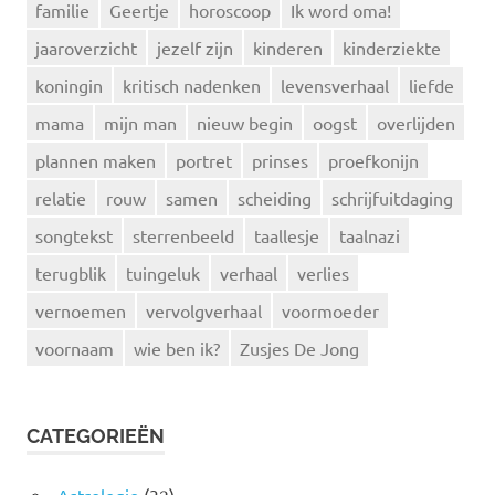
familie
Geertje
horoscoop
Ik word oma!
jaaroverzicht
jezelf zijn
kinderen
kinderziekte
koningin
kritisch nadenken
levensverhaal
liefde
mama
mijn man
nieuw begin
oogst
overlijden
plannen maken
portret
prinses
proefkonijn
relatie
rouw
samen
scheiding
schrijfuitdaging
songtekst
sterrenbeeld
taallesje
taalnazi
terugblik
tuingeluk
verhaal
verlies
vernoemen
vervolgverhaal
voormoeder
voornaam
wie ben ik?
Zusjes De Jong
CATEGORIEËN