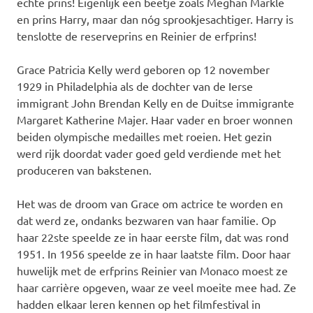
echte prins! Eigenlijk een beetje zoals Meghan Markle
en prins Harry, maar dan nóg sprookjesachtiger. Harry is
tenslotte de reserveprins en Reinier de erfprins!
Grace Patricia Kelly werd geboren op 12 november
1929 in Philadelphia als de dochter van de Ierse
immigrant John Brendan Kelly en de Duitse immigrante
Margaret Katherine Majer. Haar vader en broer wonnen
beiden olympische medailles met roeien. Het gezin
werd rijk doordat vader goed geld verdiende met het
produceren van bakstenen.
Het was de droom van Grace om actrice te worden en
dat werd ze, ondanks bezwaren van haar familie. Op
haar 22ste speelde ze in haar eerste film, dat was rond
1951. In 1956 speelde ze in haar laatste film. Door haar
huwelijk met de erfprins Reinier van Monaco moest ze
haar carrière opgeven, waar ze veel moeite mee had. Ze
hadden elkaar leren kennen op het filmfestival in