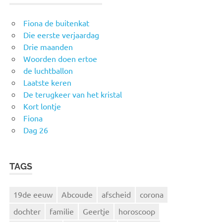
Fiona de buitenkat
Die eerste verjaardag
Drie maanden
Woorden doen ertoe
de luchtballon
Laatste keren
De terugkeer van het kristal
Kort lontje
Fiona
Dag 26
TAGS
19de eeuw
Abcoude
afscheid
corona
dochter
familie
Geertje
horoscoop