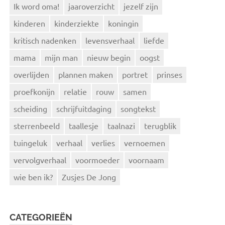
Ik word oma!
jaaroverzicht
jezelf zijn
kinderen
kinderziekte
koningin
kritisch nadenken
levensverhaal
liefde
mama
mijn man
nieuw begin
oogst
overlijden
plannen maken
portret
prinses
proefkonijn
relatie
rouw
samen
scheiding
schrijfuitdaging
songtekst
sterrenbeeld
taallesje
taalnazi
terugblik
tuingeluk
verhaal
verlies
vernoemen
vervolgverhaal
voormoeder
voornaam
wie ben ik?
Zusjes De Jong
CATEGORIEËN