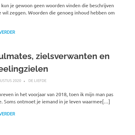
kun je gewoon geen woorden vinden die beschrijven
e wil zeggen. Woorden die genoeg inhoud hebben om
 VERDER
ulmates, zielsverwanten en
eelingzielen
USTUS 2020
MARJOLEIN
DE LIEFDE
reven in het voorjaar van 2018, toen ik mijn man pas
. Soms ontmoet je iemand in je leven waarmee[…]
 VERDER