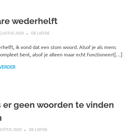
re wederhelft
GUSTUS 2020
MARJOLEIN
DE LIEFDE
helft, ik vond dat een stom woord. Alsof je als mens
compleet bent, alsof je alleen maar echt functioneert[…]
 VERDER
s er geen woorden te vinden
n
USTUS 2020
MARJOLEIN
DE LIEFDE