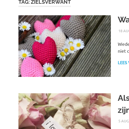
TAG:
ZIELSVERWANT
Wa
18 AU
Weder
niet 
LEES
Al
zij
5 AUG