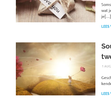
Soms 
wat j
je[…]
LEES
So
tw
1 AUG
Gesch
kende
LEES