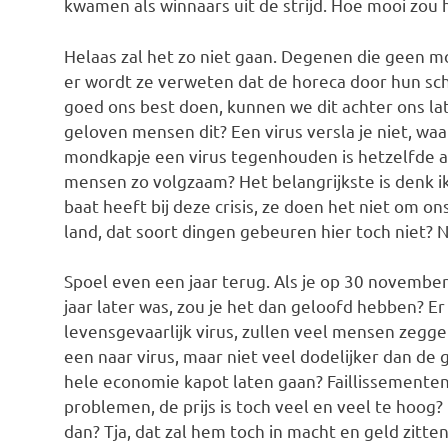
kwamen als winnaars uit de strijd. Hoe mooi zou h
Helaas zal het zo niet gaan. Degenen die geen m
er wordt ze verweten dat de horeca door hun sch
goed ons best doen, kunnen we dit achter ons lat
geloven mensen dit? Een virus versla je niet, w
mondkapje een virus tegenhouden is hetzelfde 
mensen zo volgzaam? Het belangrijkste is denk 
baat heeft bij deze crisis, ze doen het niet om on
land, dat soort dingen gebeuren hier toch niet? N
Spoel even een jaar terug. Als je op 30 novembe
jaar later was, zou je het dan geloofd hebben? Er 
levensgevaarlijk virus, zullen veel mensen zeggen
een naar virus, maar niet veel dodelijker dan de 
hele economie kapot laten gaan? Faillissemente
problemen, de prijs is toch veel en veel te hoog?
dan? Tja, dat zal hem toch in macht en geld zitte