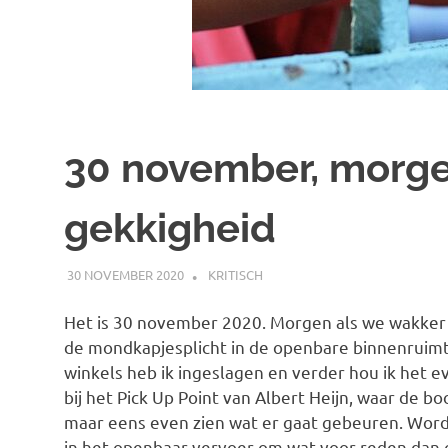
30 november, morge
gekkigheid
30 NOVEMBER 2020
MARJOLEIN
KRITISCH
Het is 30 november 2020. Morgen als we wakker 
de mondkapjesplicht in de openbare binnenruimte.
winkels heb ik ingeslagen en verder hou ik het e
bij het Pick Up Point van Albert Heijn, waar de 
maar eens even zien wat er gaat gebeuren. Wor
in het openbaar vervoer om wat voor reden dan