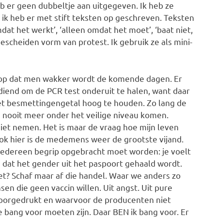
b er geen dubbeltje aan uitgegeven. Ik heb ze
 ik heb er met stift teksten op geschreven. Teksten
dat het werkt’, ‘alleen omdat het moet’, ‘baat niet,
bescheiden vorm van protest. Ik gebruik ze als mini-
 hoop dat men wakker wordt de komende dagen. Er
gediend om de PCR test onderuit te halen, want daar
het besmettingengetal hoog te houden. Zo lang de
 nooit meer onder het veilige niveau komen.
k niet nemen. Het is maar de vraag hoe mijn leven
Ook hier is de medemens weer de grootste vijand.
 iedereen begrip opgebracht moet worden: je voelt
 dat het gender uit het paspoort gehaald wordt.
t? Schaf maar af die handel. Waar we anders zo
sen die geen vaccin willen. Uit angst. Uit pure
s doorgedrukt en waarvoor de producenten niet
 bang voor moeten zijn. Daar BEN ik bang voor. Er