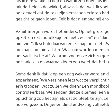
als ik een winkel in liep en wat ik zou doen als
minderheid in de winkel, al was ik dat wel. Ik v
het gevoel dat de rest zijn verstand verloren h
gezicht te gaan lopen. Feit is dat niemand mij e
Vanaf morgen wordt het anders. Op het grote ge
opzetten dat mondkapje en niet zeuren” en “dan
niet zint”. Ik schrik daarvan en ik snap het niet
mechanisme hierachter. Waarom worden mensen z
het sadistische af? Waarom voelen ze zich zo goe
onzinnig zijn en waarvan iedereen weet dat het n
Soms denk ik dat ik op een dag wakker word en da
experiment. ‘We verzinnen iets wat ze verplich
erin trappen. Wat zullen we doen? Een mondkapje
controleerbaar. We zeggen dat ze allemaal een m
opluchting zou het zijn als dat zo bleek te zijn. 
hoe volgzaam. Degenen die standvastig volhield