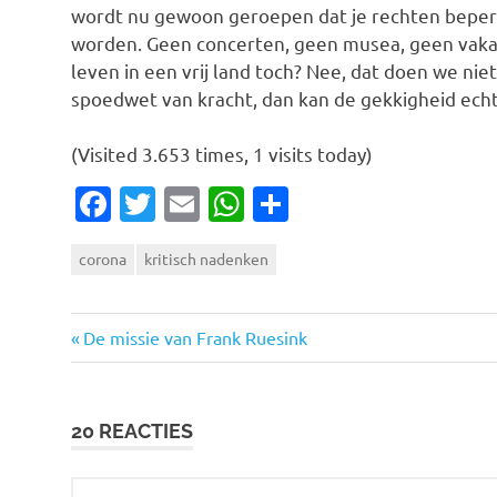
wordt nu gewoon geroepen dat je rechten beperk
worden. Geen concerten, geen musea, geen vaka
leven in een vrij land toch? Nee, dat doen we niet
spoedwet van kracht, dan kan de gekkigheid echt 
(Visited 3.653 times, 1 visits today)
Facebook
Twitter
Email
WhatsApp
Delen
corona
kritisch nadenken
Vorige
Bericht
De missie van Frank Ruesink
bericht:
navigatie
20 REACTIES