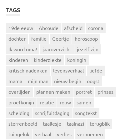
TAGS
19de eeuw
Abcoude
afscheid
corona
dochter
familie
Geertje
horoscoop
Ik word oma!
jaaroverzicht
jezelf zijn
kinderen
kinderziekte
koningin
kritisch nadenken
levensverhaal
liefde
mama
mijn man
nieuw begin
oogst
overlijden
plannen maken
portret
prinses
proefkonijn
relatie
rouw
samen
scheiding
schrijfuitdaging
songtekst
sterrenbeeld
taallesje
taalnazi
terugblik
tuingeluk
verhaal
verlies
vernoemen