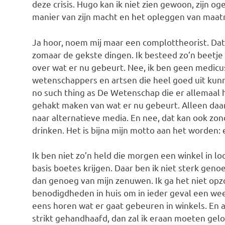
deze crisis. Hugo kan ik niet zien gewoon, zijn og
manier van zijn macht en het opleggen van maat
Ja hoor, noem mij maar een complottheorist. Dat 
zomaar de gekste dingen. Ik besteed zo’n beetje a
over wat er nu gebeurt. Nee, ik ben geen medic
wetenschappers en artsen die heel goed uit kunn
no such thing as De Wetenschap die er allemaal h
gehakt maken van wat er nu gebeurt. Alleen daaro
naar alternatieve media. En nee, dat kan ook zond
drinken. Het is bijna mijn motto aan het worden: e
Ik ben niet zo’n held die morgen een winkel in lo
basis boetes krijgen. Daar ben ik niet sterk genoeg
dan genoeg van mijn zenuwen. Ik ga het niet op
benodigdheden in huis om in ieder geval een wee
eens horen wat er gaat gebeuren in winkels. En a
strikt gehandhaafd, dan zal ik eraan moeten gelo