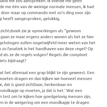
 iemand me zou aanspreken. Ik voelde me geen
oelde me één van de weinige normale mensen, ik had
ad door maar op commando met zo’n ding voor zijn
rop heeft aangesproken, gelukkig.
zichtsboek zie je opmerkingen als “gewoon
 gaan ze maar ergens anders wonen als het ze hier
. Psychologen zullen ongetwijfeld meer weten van het
o fanatiek in het handhaven van deze regel? Op
d als ze de regels volgen? Regels die compleet
iets bijdraagt?
t het allemaal een grap blijkt te zijn geweest. Een
t moeten dragen en dan kijken we hoeveel mensen
, dat is goed zichtbaar, herkenbaar en
ondkapje op moeten, ja dat is het.’ Wat een
Een test om te kijken hoe goedgelovig mensen zijn,
en in de weigering om een mondkapje te dragen