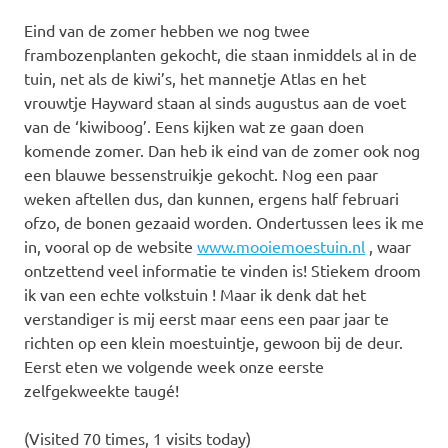
Eind van de zomer hebben we nog twee
frambozenplanten gekocht, die staan inmiddels al in de
tuin, net als de kiwi’s, het mannetje Atlas en het
vrouwtje Hayward staan al sinds augustus aan de voet
van de ‘kiwiboog’. Eens kijken wat ze gaan doen
komende zomer. Dan heb ik eind van de zomer ook nog
een blauwe bessenstruikje gekocht. Nog een paar
weken aftellen dus, dan kunnen, ergens half februari
ofzo, de bonen gezaaid worden. Ondertussen lees ik me
in, vooral op de website
www.mooiemoestuin.nl
, waar
ontzettend veel informatie te vinden is! Stiekem droom
ik van een echte volkstuin ! Maar ik denk dat het
verstandiger is mij eerst maar eens een paar jaar te
richten op een klein moestuintje, gewoon bij de deur.
Eerst eten we volgende week onze eerste
zelfgekweekte taugé!
(Visited 70 times, 1 visits today)