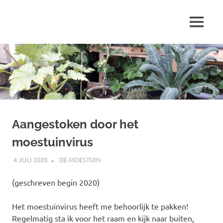
Ga
naar
MENU
de
Marjolein
inhoud
schrijft
over
…
Aangestoken door het
moestuinvirus
4 JULI 2020
MARJOLEIN
DE MOESTUIN
(geschreven begin 2020)
Het moestuinvirus heeft me behoorlijk te pakken!
Regelmatig sta ik voor het raam en kijk naar buiten,