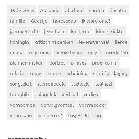
19de eeuw
Abcoude
afscheid
corona
dochter
familie
Geertje
horoscoop
Ik word oma!
jaaroverzicht
jezelf zijn
kinderen
kinderziekte
koningin
kritisch nadenken
levensverhaal
liefde
mama
mijn man
nieuw begin
oogst
overlijden
plannen maken
portret
prinses
proefkonijn
relatie
rouw
samen
scheiding
schrijfuitdaging
songtekst
sterrenbeeld
taallesje
taalnazi
terugblik
tuingeluk
verhaal
verlies
vernoemen
vervolgverhaal
voormoeder
voornaam
wie ben ik?
Zusjes De Jong