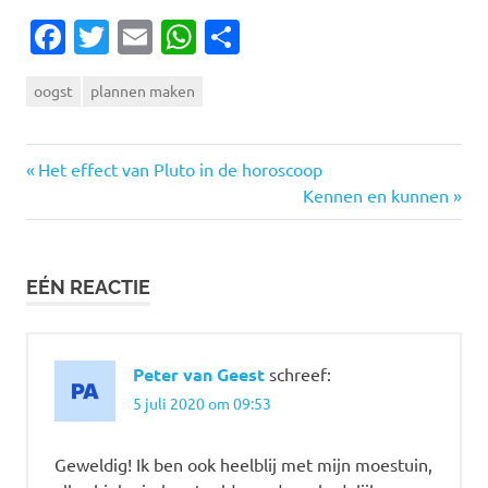
Facebook
Twitter
Email
WhatsApp
Delen
oogst
plannen maken
Vorige
Bericht
Het effect van Pluto in de horoscoop
bericht:
Volgende
Kennen en kunnen
navigatie
bericht:
EÉN REACTIE
Peter van Geest
schreef:
5 juli 2020 om 09:53
Geweldig! Ik ben ook heelblij met mijn moestuin,