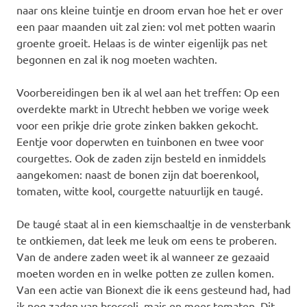
naar ons kleine tuintje en droom ervan hoe het er over
een paar maanden uit zal zien: vol met potten waarin
groente groeit. Helaas is de winter eigenlijk pas net
begonnen en zal ik nog moeten wachten.
Voorbereidingen ben ik al wel aan het treffen: Op een
overdekte markt in Utrecht hebben we vorige week
voor een prikje drie grote zinken bakken gekocht.
Eentje voor doperwten en tuinbonen en twee voor
courgettes. Ook de zaden zijn besteld en inmiddels
aangekomen: naast de bonen zijn dat boerenkool,
tomaten, witte kool, courgette natuurlijk en taugé.
De taugé staat al in een kiemschaaltje in de vensterbank
te ontkiemen, dat leek me leuk om eens te proberen.
Van de andere zaden weet ik al wanneer ze gezaaid
moeten worden en in welke potten ze zullen komen.
Van een actie van Bionext die ik eens gesteund had, had
ik nog zaden van broccoli, mais en meer tomaten. Dit