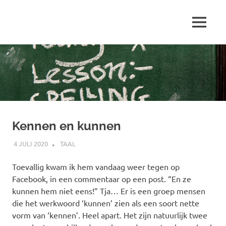
Ga
naar
MENU
de
Marjolein
inhoud
schrijft
over
…
Kennen en kunnen
4 JULI 2020
MARJOLEIN
TAAL
Toevallig kwam ik hem vandaag weer tegen op
Facebook, in een commentaar op een post. “En ze
kunnen hem niet eens!” Tja… Er is een groep mensen
die het werkwoord ‘kunnen’ zien als een soort nette
vorm van ‘kennen’. Heel apart. Het zijn natuurlijk twee