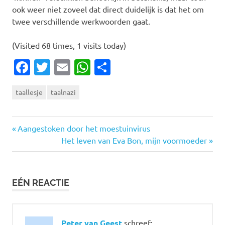
ook weer niet zoveel dat direct duidelijk is dat het om
twee verschillende werkwoorden gaat.
(Visited 68 times, 1 visits today)
Facebook
Twitter
Email
WhatsApp
Delen
taallesje
taalnazi
Vorige
Bericht
Aangestoken door het moestuinvirus
bericht:
Volgende
Het leven van Eva Bon, mijn voormoeder
navigatie
bericht:
EÉN REACTIE
Peter van Geest
schreef: