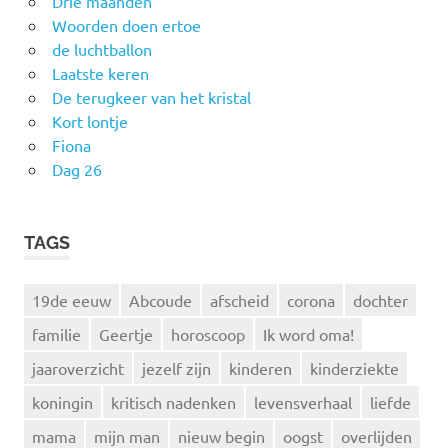
Drie maanden
Woorden doen ertoe
de luchtballon
Laatste keren
De terugkeer van het kristal
Kort lontje
Fiona
Dag 26
TAGS
19de eeuw
Abcoude
afscheid
corona
dochter
familie
Geertje
horoscoop
Ik word oma!
jaaroverzicht
jezelf zijn
kinderen
kinderziekte
koningin
kritisch nadenken
levensverhaal
liefde
mama
mijn man
nieuw begin
oogst
overlijden