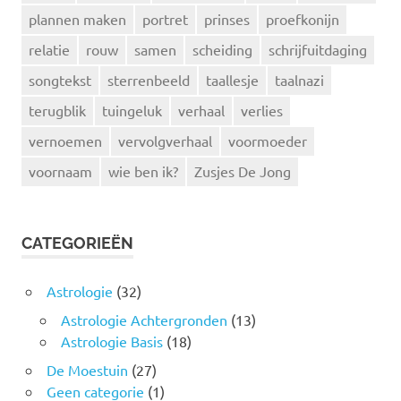
plannen maken
portret
prinses
proefkonijn
relatie
rouw
samen
scheiding
schrijfuitdaging
songtekst
sterrenbeeld
taallesje
taalnazi
terugblik
tuingeluk
verhaal
verlies
vernoemen
vervolgverhaal
voormoeder
voornaam
wie ben ik?
Zusjes De Jong
CATEGORIEËN
Astrologie
(32)
Astrologie Achtergronden
(13)
Astrologie Basis
(18)
De Moestuin
(27)
Geen categorie
(1)