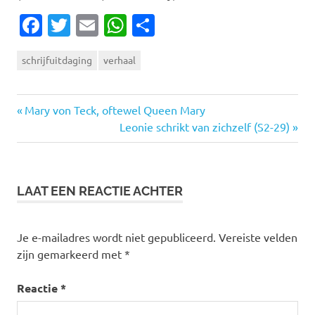
Facebook
Twitter
Email
WhatsApp
Delen
schrijfuitdaging
verhaal
Vorige
Bericht
Mary von Teck, oftewel Queen Mary
bericht:
Volgende
Leonie schrikt van zichzelf (S2-29)
navigatie
bericht:
LAAT EEN REACTIE ACHTER
Je e-mailadres wordt niet gepubliceerd.
Vereiste velden
zijn gemarkeerd met
*
Reactie
*