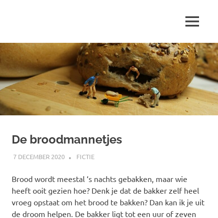
Ga
naar
MENU
de
Marjolein
inhoud
schrijft
over
…
De broodmannetjes
7 DECEMBER 2020
MARJOLEIN
FICTIE
Brood wordt meestal ‘s nachts gebakken, maar wie
heeft ooit gezien hoe? Denk je dat de bakker zelf heel
vroeg opstaat om het brood te bakken? Dan kan ik je uit
de droom helpen. De bakker ligt tot een uur of zeven