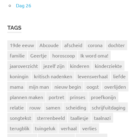
Dag 26
TAGS
19de eeuw
Abcoude
afscheid
corona
dochter
familie
Geertje
horoscoop
Ik word oma!
jaaroverzicht
jezelf zijn
kinderen
kinderziekte
koningin
kritisch nadenken
levensverhaal
liefde
mama
mijn man
nieuw begin
oogst
overlijden
plannen maken
portret
prinses
proefkonijn
relatie
rouw
samen
scheiding
schrijfuitdaging
songtekst
sterrenbeeld
taallesje
taalnazi
terugblik
tuingeluk
verhaal
verlies