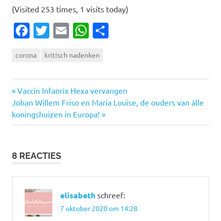
(Visited 253 times, 1 visits today)
Facebook
Twitter
Email
WhatsApp
Delen
corona
kritisch nadenken
Vorige
Bericht
Vaccin Infanrix Hexa vervangen
Volgende
bericht:
Johan Willem Friso en Maria Louise, de ouders van álle
navigatie
bericht:
koningshuizen in Europa!
8 REACTIES
elisabeth
schreef:
7 oktober 2020 om 14:28