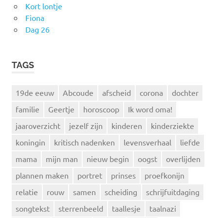
Kort lontje
Fiona
Dag 26
TAGS
19de eeuw
Abcoude
afscheid
corona
dochter
familie
Geertje
horoscoop
Ik word oma!
jaaroverzicht
jezelf zijn
kinderen
kinderziekte
koningin
kritisch nadenken
levensverhaal
liefde
mama
mijn man
nieuw begin
oogst
overlijden
plannen maken
portret
prinses
proefkonijn
relatie
rouw
samen
scheiding
schrijfuitdaging
songtekst
sterrenbeeld
taallesje
taalnazi