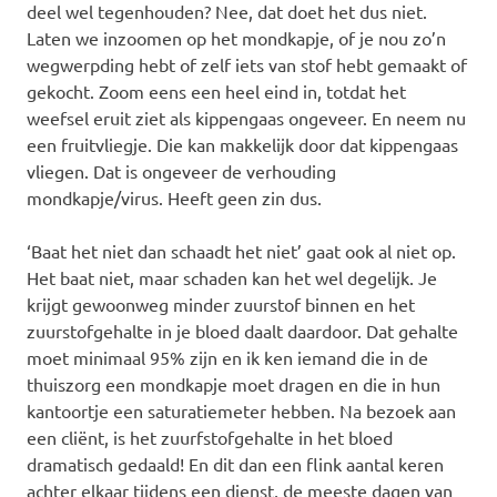
deel wel tegenhouden? Nee, dat doet het dus niet.
Laten we inzoomen op het mondkapje, of je nou zo’n
wegwerpding hebt of zelf iets van stof hebt gemaakt of
gekocht. Zoom eens een heel eind in, totdat het
weefsel eruit ziet als kippengaas ongeveer. En neem nu
een fruitvliegje. Die kan makkelijk door dat kippengaas
vliegen. Dat is ongeveer de verhouding
mondkapje/virus. Heeft geen zin dus.
‘Baat het niet dan schaadt het niet’ gaat ook al niet op.
Het baat niet, maar schaden kan het wel degelijk. Je
krijgt gewoonweg minder zuurstof binnen en het
zuurstofgehalte in je bloed daalt daardoor. Dat gehalte
moet minimaal 95% zijn en ik ken iemand die in de
thuiszorg een mondkapje moet dragen en die in hun
kantoortje een saturatiemeter hebben. Na bezoek aan
een cliënt, is het zuurfstofgehalte in het bloed
dramatisch gedaald! En dit dan een flink aantal keren
achter elkaar tijdens een dienst, de meeste dagen van