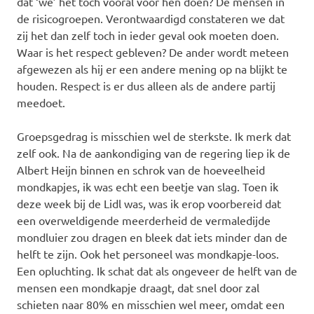
dat ‘we’ het toch vooral voor hen doen? De mensen in
de risicogroepen. Verontwaardigd constateren we dat
zij het dan zelf toch in ieder geval ook moeten doen.
Waar is het respect gebleven? De ander wordt meteen
afgewezen als hij er een andere mening op na blijkt te
houden. Respect is er dus alleen als de andere partij
meedoet.
Groepsgedrag is misschien wel de sterkste. Ik merk dat
zelf ook. Na de aankondiging van de regering liep ik de
Albert Heijn binnen en schrok van de hoeveelheid
mondkapjes, ik was echt een beetje van slag. Toen ik
deze week bij de Lidl was, was ik erop voorbereid dat
een overweldigende meerderheid de vermaledijde
mondluier zou dragen en bleek dat iets minder dan de
helft te zijn. Ook het personeel was mondkapje-loos.
Een opluchting. Ik schat dat als ongeveer de helft van de
mensen een mondkapje draagt, dat snel door zal
schieten naar 80% en misschien wel meer, omdat een