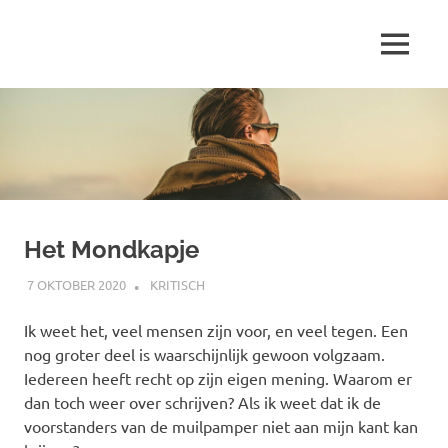
Ga
naar
MENU
de
Marjolein
inhoud
schrijft
over
…
Het Mondkapje
7 OKTOBER 2020
MARJOLEIN
KRITISCH
Ik weet het, veel mensen zijn voor, en veel tegen. Een
nog groter deel is waarschijnlijk gewoon volgzaam.
Iedereen heeft recht op zijn eigen mening. Waarom er
dan toch weer over schrijven? Als ik weet dat ik de
voorstanders van de muilpamper niet aan mijn kant kan