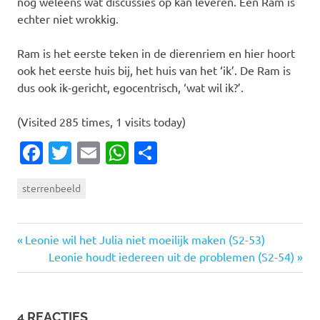
nog weleens wat discussies op kan leveren. Een Ram is
echter niet wrokkig.
Ram is het eerste teken in de dierenriem en hier hoort
ook het eerste huis bij, het huis van het ‘ik’. De Ram is
dus ook ik-gericht, egocentrisch, ‘wat wil ik?’.
(Visited 285 times, 1 visits today)
Facebook
Twitter
Email
WhatsApp
Delen
sterrenbeeld
Vorige
Bericht
Leonie wil het Julia niet moeilijk maken (S2-53)
bericht:
Volgende
Leonie houdt iedereen uit de problemen (S2-54)
navigatie
bericht:
4 REACTIES