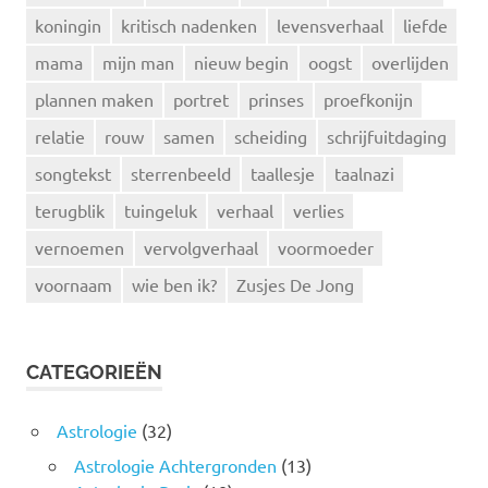
koningin
kritisch nadenken
levensverhaal
liefde
mama
mijn man
nieuw begin
oogst
overlijden
plannen maken
portret
prinses
proefkonijn
relatie
rouw
samen
scheiding
schrijfuitdaging
songtekst
sterrenbeeld
taallesje
taalnazi
terugblik
tuingeluk
verhaal
verlies
vernoemen
vervolgverhaal
voormoeder
voornaam
wie ben ik?
Zusjes De Jong
CATEGORIEËN
Astrologie
(32)
Astrologie Achtergronden
(13)