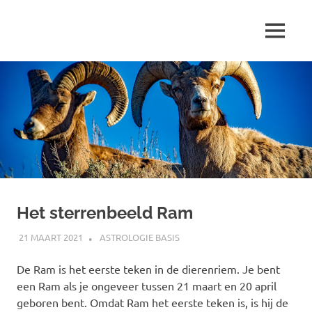
Ga
naar
MENU
de
Marjolein
inhoud
schrijft
over
…
Het sterrenbeeld Ram
21 MAART 2021
MARJOLEIN
ASTROLOGIE BASIS
De Ram is het eerste teken in de dierenriem. Je bent
een Ram als je ongeveer tussen 21 maart en 20 april
geboren bent. Omdat Ram het eerste teken is, is hij de