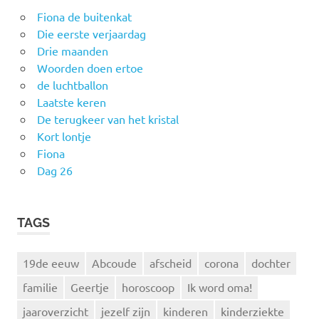
Fiona de buitenkat
Die eerste verjaardag
Drie maanden
Woorden doen ertoe
de luchtballon
Laatste keren
De terugkeer van het kristal
Kort lontje
Fiona
Dag 26
TAGS
19de eeuw
Abcoude
afscheid
corona
dochter
familie
Geertje
horoscoop
Ik word oma!
jaaroverzicht
jezelf zijn
kinderen
kinderziekte