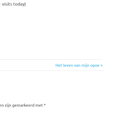
 visits today)
Volgende
Het leven van mijn opoe
bericht:
den zijn gemarkeerd met
*