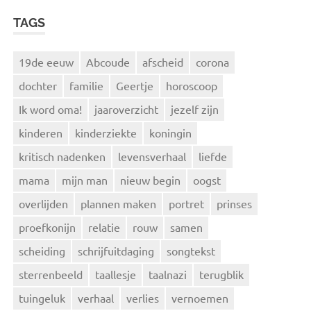
TAGS
19de eeuw
Abcoude
afscheid
corona
dochter
familie
Geertje
horoscoop
Ik word oma!
jaaroverzicht
jezelf zijn
kinderen
kinderziekte
koningin
kritisch nadenken
levensverhaal
liefde
mama
mijn man
nieuw begin
oogst
overlijden
plannen maken
portret
prinses
proefkonijn
relatie
rouw
samen
scheiding
schrijfuitdaging
songtekst
sterrenbeeld
taallesje
taalnazi
terugblik
tuingeluk
verhaal
verlies
vernoemen