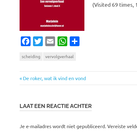
(Visited 69 times, 1
Facebook
Twitter
Email
WhatsApp
Delen
scheiding
vervolgverhaal
Vorige
Bericht
De roker, wat ik vind en vond
bericht:
navigatie
LAAT EEN REACTIE ACHTER
Je e-mailadres wordt niet gepubliceerd.
Vereiste vel