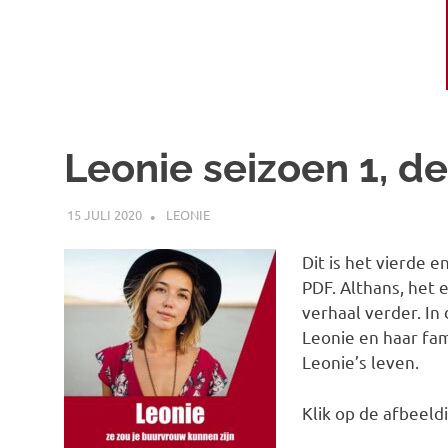
Leonie seizoen 1, de
15 JULI 2020
MARJOLEIN
LEONIE
Dit is het vierde e
PDF. Althans, het 
verhaal verder. In 
Leonie en haar fam
Leonie’s leven.
Klik op de afbeeld