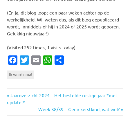
(En ja, dit blog loopt een paar weken achter op de
werkelijkheid. Wij weten dus, als dit blog gepubliceerd
wordt, inmiddels of hij in 2024 of 2025 wordt geboren.
Gelukkig nieuwjaar!)
(Visited 252 times, 1 visits today)
Facebook
Twitter
Email
WhatsApp
Delen
Ik word oma!
Vorige
Bericht
Jaaroverzicht 2024 – Het bestelde rustige jaar *met
bericht:
update!*
navigatie
Volgende
Week 38/39 – Geen kerstkind, wat wel?
bericht: