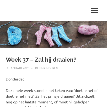
Ga
naar
MENU
de
Marjolein
inhoud
schrijft
over
…
Week 37 – Zal hij draaien?
3 JANUARI 2025
MARJOLEIN
KLEINKINDEREN
Donderdag
Deze hele week stond in het teken van: ‘doet ie het of
doet ie het niet?’ Zal het prinsje draaien? Uit zichzelf,
nog op het laatste moment, of moet hij geholpen