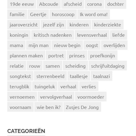
19de eeuw
Abcoude
afscheid
corona
dochter
familie
Geertje
horoscoop
Ik word oma!
jaaroverzicht
jezelf zijn
kinderen
kinderziekte
koningin
kritisch nadenken
levensverhaal
liefde
mama
mijn man
nieuw begin
oogst
overlijden
plannen maken
portret
prinses
proefkonijn
relatie
rouw
samen
scheiding
schrijfuitdaging
songtekst
sterrenbeeld
taallesje
taalnazi
terugblik
tuingeluk
verhaal
verlies
vernoemen
vervolgverhaal
voormoeder
voornaam
wie ben ik?
Zusjes De Jong
CATEGORIEËN