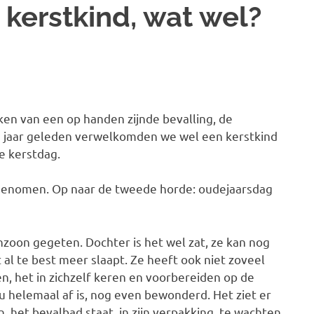
kerstkind, wat wel?
ken van een op handen zijnde bevalling, de
ig jaar geleden verwelkomden we wel een kerstkind
te kerstdag.
 genomen. Op naar de tweede horde: oudejaarsdag
zoon gegeten. Dochter is het wel zat, ze kan nog
t al te best meer slaapt. Ze heeft ook niet zoveel
, het in zichzelf keren en voorbereiden op de
nu helemaal af is, nog even bewonderd. Het ziet er
n, het bevalbad staat, in zijn verpakking, te wachten