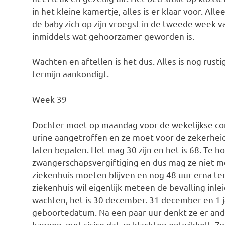
in het kleine kamertje, alles is er klaar voor. All
de baby zich op zijn vroegst in de tweede week va
inmiddels wat gehoorzamer geworden is.
Wachten en aftellen is het dus. Alles is nog rusti
termijn aankondigt.
Week 39
Dochter moet op maandag voor de wekelijkse cont
urine aangetroffen en ze moet voor de zekerheid
laten bepalen. Het mag 30 zijn en het is 68. Te h
zwangerschapsvergiftiging en dus mag ze niet mee
ziekenhuis moeten blijven en nog 48 uur erna ter
ziekenhuis wil eigenlijk meteen de bevalling inl
wachten, het is 30 december. 31 december en 1 jan
geboortedatum. Na een paar uur denkt ze er ande
hangen, met risico dat ze klachten ontwikkelt. Z