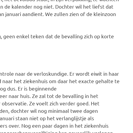
een de kalender nog niet. Dochter wil het liefst dat
n januari aandient. We zullen zien of de kleinzoon
g, geen enkel teken dat de bevalling zich op korte
role naar de verloskundige. Er wordt eiwit in haar
 naar het ziekenhuis om daar het exacte gehalte te
oog dus. Er is beginnende
r naar huis. Ze zal tot de bevalling in het
 observatie. Ze voelt zich verder goed. Het
eiden, dochter wil nog minimaal twee dagen
uari staan niet op het verlanglijstje als
rs over. Nog een paar dagen in het ziekenhuis
wangerschapsvergiftiging kan gevaarlijk verlopen,