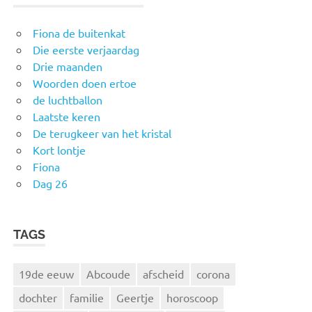
Fiona de buitenkat
Die eerste verjaardag
Drie maanden
Woorden doen ertoe
de luchtballon
Laatste keren
De terugkeer van het kristal
Kort lontje
Fiona
Dag 26
TAGS
19de eeuw
Abcoude
afscheid
corona
dochter
familie
Geertje
horoscoop