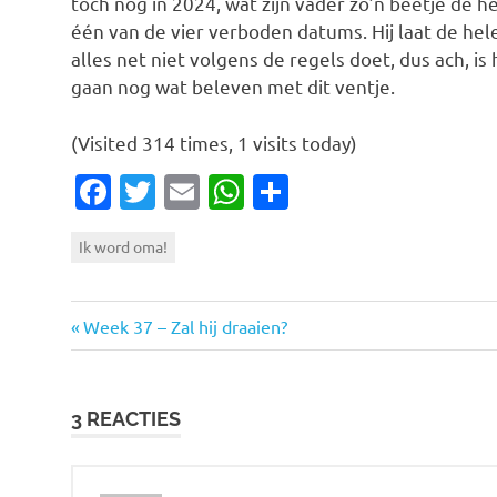
toch nog in 2024, wat zijn vader zo’n beetje de
één van de vier verboden datums. Hij laat de hel
alles net niet volgens de regels doet, dus ach, is
gaan nog wat beleven met dit ventje.
(Visited 314 times, 1 visits today)
Facebook
Twitter
Email
WhatsApp
Delen
Ik word oma!
Vorige
Bericht
Week 37 – Zal hij draaien?
bericht:
navigatie
3 REACTIES