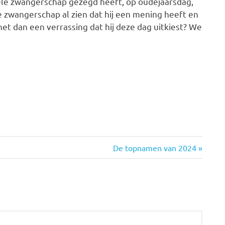
 hele zwangerschap gezegd heeft, op oudejaarsdag,
e zwangerschap al zien dat hij een mening heeft en
 het dan een verrassing dat hij deze dag uitkiest? We
Volgende
De topnamen van 2024
bericht: