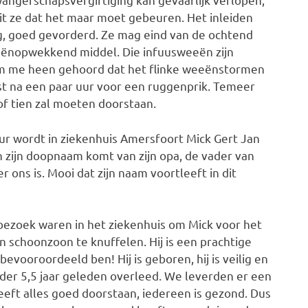
it ze dat het maar moet gebeuren. Het inleiden
ag, goed gevorderd. Ze mag eind van de ochtend
eënopwekkend middel. Die infuusweeën zijn
 om me heen gehoord dat het flinke weeënstormen
st na een paar uur voor een ruggenprik. Temeer
of tien zal moeten doorstaan.
uur wordt in ziekenhuis Amersfoort Mick Gert Jan
n zijn doopnaam komt van zijn opa, de vader van
r ons is. Mooi dat zijn naam voortleeft in dit
bezoek waren in het ziekenhuis om Mick voor het
 schoonzoon te knuffelen. Hij is een prachtige
bevooroordeeld ben! Hij is geboren, hij is veilig en
eder 5,5 jaar geleden overleed. We leverden er een
eeft alles goed doorstaan, iedereen is gezond. Dus