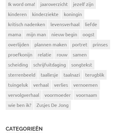
Ik word oma!
jaaroverzicht
jezelf zijn
kinderen
kinderziekte
koningin
kritisch nadenken
levensverhaal
liefde
mama
mijn man
nieuw begin
oogst
overlijden
plannen maken
portret
prinses
proefkonijn
relatie
rouw
samen
scheiding
schrijfuitdaging
songtekst
sterrenbeeld
taallesje
taalnazi
terugblik
tuingeluk
verhaal
verlies
vernoemen
vervolgverhaal
voormoeder
voornaam
wie ben ik?
Zusjes De Jong
CATEGORIEËN