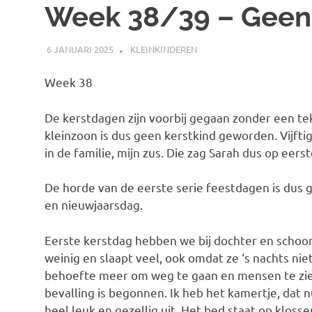
Week 38/39 – Geen 
6 JANUARI 2025
MARJOLEIN
KLEINKINDEREN
Week 38
De kerstdagen zijn voorbij gegaan zonder een te
kleinzoon is dus geen kerstkind geworden. Vijft
in de familie, mijn zus. Die zag Sarah dus op eers
De horde van de eerste serie feestdagen is dus
en nieuwjaarsdag.
Eerste kerstdag hebben we bij dochter en schoon
weinig en slaapt veel, ook omdat ze ‘s nachts nie
behoefte meer om weg te gaan en mensen te zien
bevalling is begonnen. Ik heb het kamertje, dat 
heel leuk en gezellig uit. Het bed staat op klosse