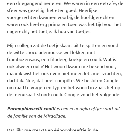
een driegangendiner eten. We waren in een eetcafé, de
sfeer was gezellig, het eten goed. Heerlijke
voorgerechten kwamen voorbij, de hoofdgerechten
waren ook heel erg prima en toen was het tijd voor het
nagerecht, het toetje. Ik hou van toetjes.
Mijn collega zat de toetjeskaart uit te spitten en vond
de witte chocolademousse wel lekker, met
frambozensaus, een filodeeg koekje en coulli. Wat is
ook alweer coulli? Het woord kwam me bekend voor,
maar ik wist het ook even niet meer. Iets met vruchten,
dacht ik. Nee, dat heet compôte. We besloten Google
om raad te vragen en typten het woord in zoals het op
de menukaart stond: coulli. Google vond het volgende:
Paramphiascelli coulli
is een eenoogkreeftjessoort uit
de familie van de Miraciidae.
Dat lijkt me sterk! Een éénoogkreeftje in de