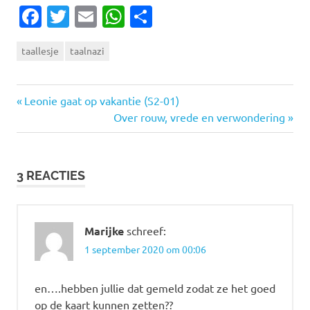
Facebook
Twitter
Email
WhatsApp
Delen
taallesje
taalnazi
Vorige
Bericht
Leonie gaat op vakantie (S2-01)
bericht:
Volgende
Over rouw, vrede en verwondering
navigatie
bericht:
3 REACTIES
Marijke
schreef:
1 september 2020 om 00:06
en….hebben jullie dat gemeld zodat ze het goed
op de kaart kunnen zetten??