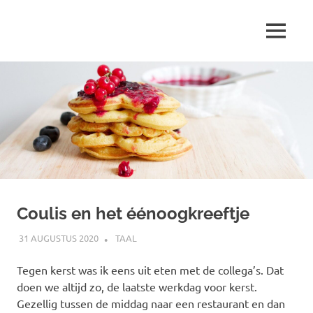
Ga
naar
MENU
de
Marjolein
inhoud
schrijft
over
…
Coulis en het éénoogkreeftje
31 AUGUSTUS 2020
MARJOLEIN
TAAL
Tegen kerst was ik eens uit eten met de collega’s. Dat
doen we altijd zo, de laatste werkdag voor kerst.
Gezellig tussen de middag naar een restaurant en dan