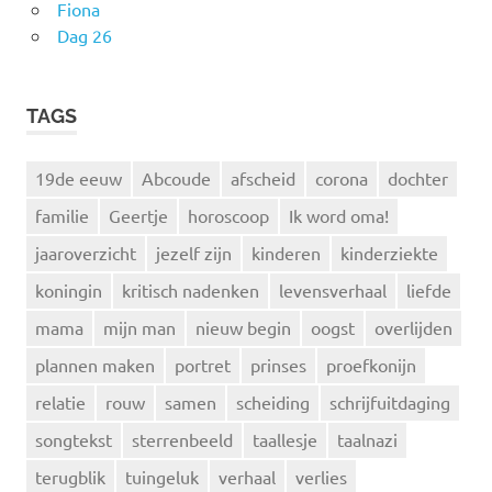
Fiona
Dag 26
TAGS
19de eeuw
Abcoude
afscheid
corona
dochter
familie
Geertje
horoscoop
Ik word oma!
jaaroverzicht
jezelf zijn
kinderen
kinderziekte
koningin
kritisch nadenken
levensverhaal
liefde
mama
mijn man
nieuw begin
oogst
overlijden
plannen maken
portret
prinses
proefkonijn
relatie
rouw
samen
scheiding
schrijfuitdaging
songtekst
sterrenbeeld
taallesje
taalnazi
terugblik
tuingeluk
verhaal
verlies