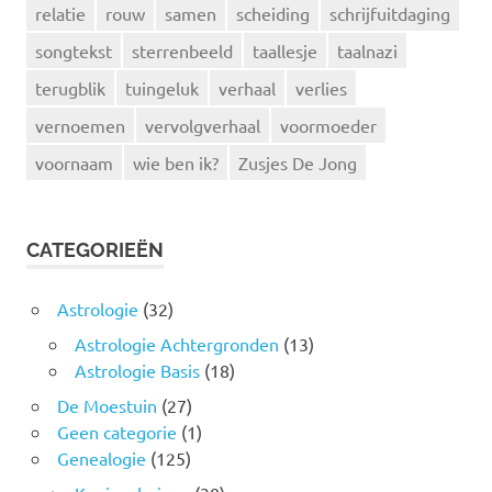
relatie
rouw
samen
scheiding
schrijfuitdaging
songtekst
sterrenbeeld
taallesje
taalnazi
terugblik
tuingeluk
verhaal
verlies
vernoemen
vervolgverhaal
voormoeder
voornaam
wie ben ik?
Zusjes De Jong
CATEGORIEËN
Astrologie
(32)
Astrologie Achtergronden
(13)
Astrologie Basis
(18)
De Moestuin
(27)
Geen categorie
(1)
Genealogie
(125)