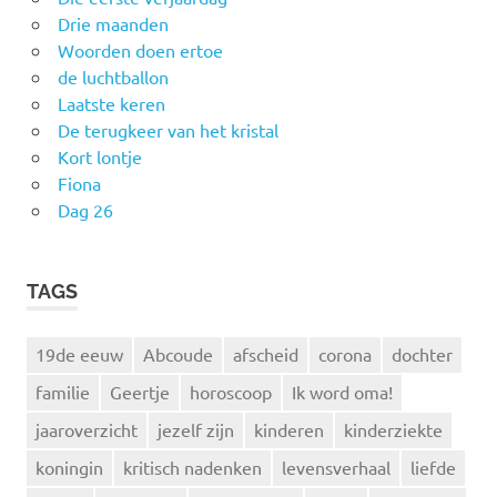
Drie maanden
Woorden doen ertoe
de luchtballon
Laatste keren
De terugkeer van het kristal
Kort lontje
Fiona
Dag 26
TAGS
19de eeuw
Abcoude
afscheid
corona
dochter
familie
Geertje
horoscoop
Ik word oma!
jaaroverzicht
jezelf zijn
kinderen
kinderziekte
koningin
kritisch nadenken
levensverhaal
liefde