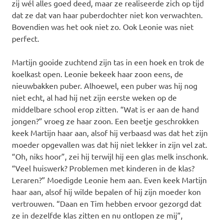
zij wél alles goed deed, maar ze realiseerde zich op tijd
dat ze dat van haar puberdochter niet kon verwachten.
Bovendien was het ook niet zo. Ook Leonie was niet
perfect.
Martijn gooide zuchtend zijn tas in een hoek en trok de
koelkast open. Leonie bekeek haar zoon eens, de
nieuwbakken puber. Alhoewel, een puber was hij nog
niet echt, al had hij net zijn eerste weken op de
middelbare school erop zitten. “Wat is er aan de hand
jongen?” vroeg ze haar zoon. Een beetje geschrokken
keek Martijn haar aan, alsof hij verbaasd was dat het zijn
moeder opgevallen was dat hij niet lekker in zijn vel zat.
“Oh, niks hoor”, zei hij terwijl hij een glas melk inschonk.
“Veel huiswerk? Problemen met kinderen in de klas?
Leraren?” Moedigde Leonie hem aan. Even keek Martijn
haar aan, alsof hij wilde bepalen of hij zijn moeder kon
vertrouwen. “Daan en Tim hebben ervoor gezorgd dat
ze in dezelfde klas zitten en nu ontlopen ze mij”,