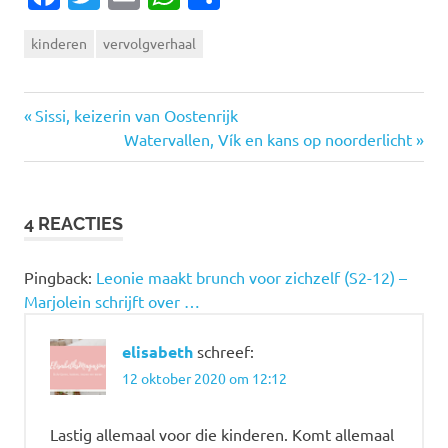
kinderen
vervolgverhaal
Vorige
Bericht
Sissi, keizerin van Oostenrijk
bericht:
Volgende
Watervallen, Vík en kans op noorderlicht
navigatie
bericht:
4 REACTIES
Pingback:
Leonie maakt brunch voor zichzelf (S2-12) –
Marjolein schrijft over …
elisabeth
schreef:
12 oktober 2020 om 12:12
Lastig allemaal voor die kinderen. Komt allemaal