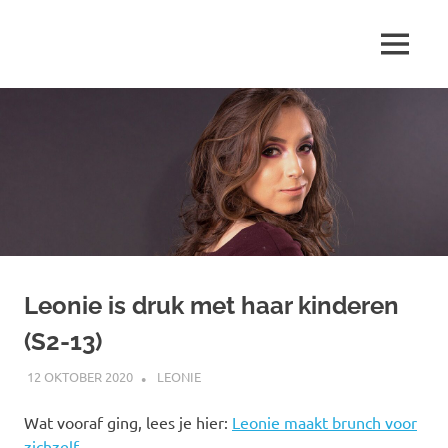
Ga
naar
MENU
de
Marjolein
inhoud
schrijft
over
…
Leonie is druk met haar kinderen
(S2-13)
12 OKTOBER 2020
MARJOLEIN
LEONIE
Wat vooraf ging, lees je hier:
Leonie maakt brunch voor
zichzelf