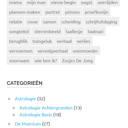
mama
mijn man
nieuw begin
oogst
overlijden
plannen maken
portret
prinses
proefkonijn
relatie
rouw
samen
scheiding
schrijfuitdaging
songtekst
sterrenbeeld
taallesje
taalnazi
terugblik
tuingeluk
verhaal
verlies
vernoemen
vervolgverhaal
voormoeder
voornaam
wie ben ik?
Zusjes De Jong
CATEGORIEËN
Astrologie
(32)
Astrologie Achtergronden
(13)
Astrologie Basis
(18)
De Moestuin
(27)