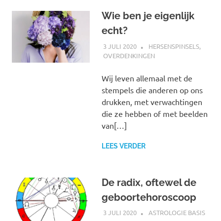
Wie ben je eigenlijk
echt?
3 JULI 2020
MARJOLEIN
HERSENSPINSELS
,
OVERDENKINGEN
Wij leven allemaal met de
stempels die anderen op ons
drukken, met verwachtingen
die ze hebben of met beelden
van[…]
LEES VERDER
De radix, oftewel de
geboortehoroscoop
3 JULI 2020
MARJOLEIN
ASTROLOGIE BASIS