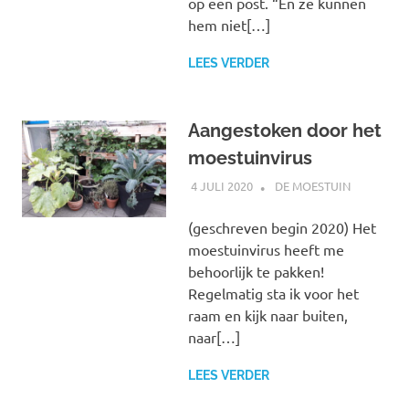
op een post. “En ze kunnen
hem niet[…]
LEES VERDER
Aangestoken door het
moestuinvirus
4 JULI 2020
MARJOLEIN
DE MOESTUIN
(geschreven begin 2020) Het
moestuinvirus heeft me
behoorlijk te pakken!
Regelmatig sta ik voor het
raam en kijk naar buiten,
naar[…]
LEES VERDER