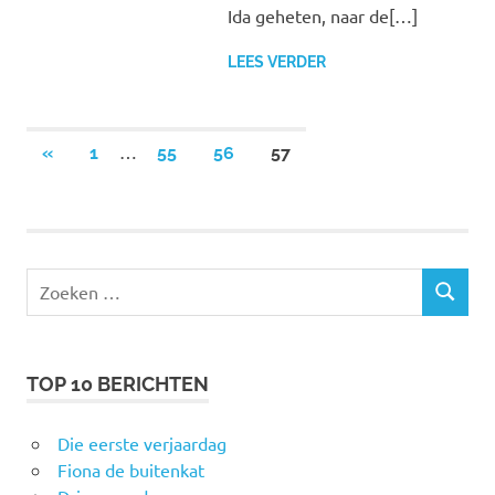
Ida geheten, naar de[…]
LEES VERDER
Berichten
…
VORIGE
«
1
55
56
57
BERICHTEN
paginering
Zoeken
ZOEKEN
naar:
TOP 10 BERICHTEN
Die eerste verjaardag
Fiona de buitenkat