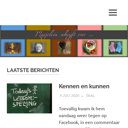
Ga
naar
MENU
de
Marjolein
inhoud
schrijft
over
…
LAATSTE BERICHTEN
Kennen en kunnen
4 JULI 2020
MARJOLEIN
TAAL
Toevallig kwam ik hem
vandaag weer tegen op
Facebook, in een commentaar