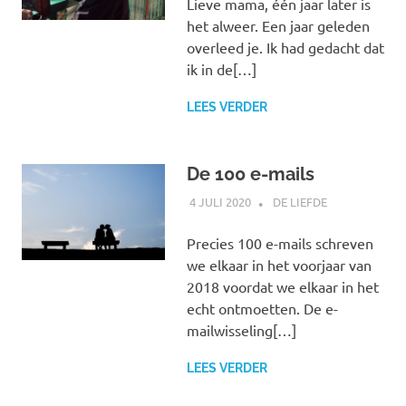
Lieve mama, één jaar later is
het alweer. Een jaar geleden
overleed je. Ik had gedacht dat
ik in de[…]
LEES VERDER
De 100 e-mails
4 JULI 2020
MARJOLEIN
DE LIEFDE
Precies 100 e-mails schreven
we elkaar in het voorjaar van
2018 voordat we elkaar in het
echt ontmoetten. De e-
mailwisseling[…]
LEES VERDER