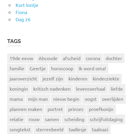
Kort lontje
Fiona
Dag 26
TAGS
19de eeuw
Abcoude
afscheid
corona
dochter
familie
Geertje
horoscoop
Ik word oma!
jaaroverzicht
jezelf zijn
kinderen
kinderziekte
koningin
kritisch nadenken
levensverhaal
liefde
mama
mijn man
nieuw begin
oogst
overlijden
plannen maken
portret
prinses
proefkonijn
relatie
rouw
samen
scheiding
schrijfuitdaging
songtekst
sterrenbeeld
taallesje
taalnazi