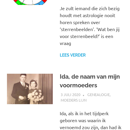
Je zult iemand die zich bezig
houdt met astrologie nooit
horen spreken over
‘sterrenbeelden’. ‘Wat ben jij
voor sterrenbeeld?’ is een
vraag
LEES VERDER
Ida, de naam van mijn
voormoeders
3 JULI 2020
MARJOLEIN
GENEALOGIE
,
MOEDERS LIJN
Ida, als ik in het tijdperk
geboren was waarin ik
vernoemd zou zijn, dan had ik