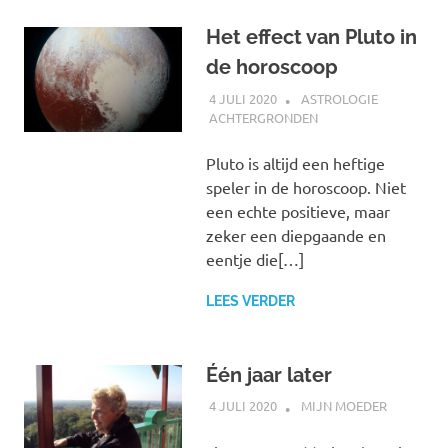
Het effect van Pluto in
de horoscoop
4 JULI 2020
MARJOLEIN
ASTROLOGIE
ACHTERGRONDEN
Pluto is altijd een heftige
speler in de horoscoop. Niet
een echte positieve, maar
zeker een diepgaande en
eentje die[…]
LEES VERDER
Één jaar later
4 JULI 2020
MARJOLEIN
MIJN MOEDER